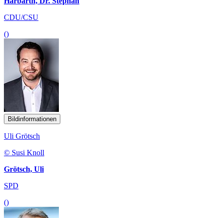
Harbarth, Dr. Stephan
CDU/CSU
()
Bildinformationen
Uli Grötsch
© Susi Knoll
Grötsch, Uli
SPD
()