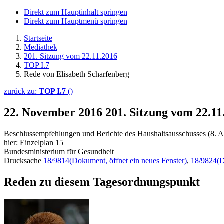
Direkt zum Hauptinhalt springen
Direkt zum Hauptmenü springen
Startseite
Mediathek
201. Sitzung vom 22.11.2016
TOP I.7
Rede von Elisabeth Scharfenberg
zurück zu:
TOP I.7
()
22. November 2016
201. Sitzung vom 22.11
Beschlussempfehlungen und Berichte des Haushaltsausschusses (8. A
hier: Einzelplan 15
Bundesministerium für Gesundheit
Drucksache
18/9814
(Dokument, öffnet ein neues Fenster)
,
18/9824
(D
Reden zu diesem Tagesordnungspunkt