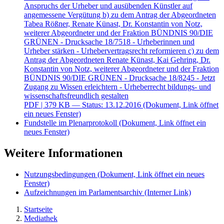
Anspruchs der Urheber und ausübenden Künstler auf
angemessene Vergütung b) zu dem Antrag der Abgeordneten
Tabea Rößner, Renate Künast, Dr. Konstantin von Notz,
weiterer Abgeordneter und der Fraktion BÜNDNIS 90/DIE
GRÜNEN - Drucksache 18/7518 - Urheberinnen und
Urheber stärken - Urhebervertragsrecht reformieren c) zu dem
Antrag der Abgeordneten Renate Künast, Kai Gehring, Dr.
Konstantin von Notz, weiterer Abgeordneter und der Fraktion
BÜNDNIS 90/DIE GRÜNEN - Drucksache 18/8245 - Jetzt
Zugang zu Wissen erleichtern - Urheberrecht bildungs- und
wissenschaftsfreundlich gestalten
PDF
| 379 KB — Status: 13.12.2016
(Dokument, Link öffnet
ein neues Fenster)
Fundstelle im Plenarprotokoll
(Dokument, Link öffnet ein
neues Fenster)
Weitere Informationen
Nutzungsbedingungen
(Dokument, Link öffnet ein neues
Fenster)
Aufzeichnungen im Parlamentsarchiv
(Interner Link)
Startseite
Mediathek