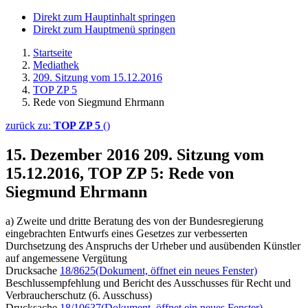
Direkt zum Hauptinhalt springen
Direkt zum Hauptmenü springen
Startseite
Mediathek
209. Sitzung vom 15.12.2016
TOP ZP 5
Rede von Siegmund Ehrmann
zurück zu:
TOP ZP 5
()
15. Dezember 2016
209. Sitzung vom
15.12.2016, TOP ZP 5: Rede von
Siegmund Ehrmann
a) Zweite und dritte Beratung des von der Bundesregierung
eingebrachten Entwurfs eines Gesetzes zur verbesserten
Durchsetzung des Anspruchs der Urheber und ausübenden Künstler
auf angemessene Vergütung
Drucksache
18/8625
(Dokument, öffnet ein neues Fenster)
Beschlussempfehlung und Bericht des Ausschusses für Recht und
Verbraucherschutz (6. Ausschuss)
Drucksache
18/10637
(Dokument, öffnet ein neues Fenster)