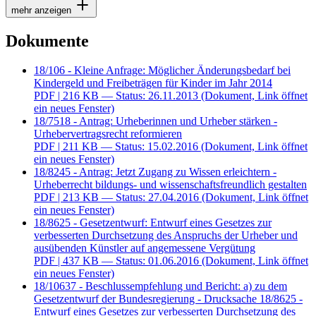
mehr anzeigen
Dokumente
18/106 - Kleine Anfrage: Möglicher Änderungsbedarf bei
Kindergeld und Freibeträgen für Kinder im Jahr 2014
PDF
| 216 KB — Status: 26.11.2013
(Dokument, Link öffnet
ein neues Fenster)
18/7518 - Antrag: Urheberinnen und Urheber stärken -
Urhebervertragsrecht reformieren
PDF
| 211 KB — Status: 15.02.2016
(Dokument, Link öffnet
ein neues Fenster)
18/8245 - Antrag: Jetzt Zugang zu Wissen erleichtern -
Urheberrecht bildungs- und wissenschaftsfreundlich gestalten
PDF
| 213 KB — Status: 27.04.2016
(Dokument, Link öffnet
ein neues Fenster)
18/8625 - Gesetzentwurf: Entwurf eines Gesetzes zur
verbesserten Durchsetzung des Anspruchs der Urheber und
ausübenden Künstler auf angemessene Vergütung
PDF
| 437 KB — Status: 01.06.2016
(Dokument, Link öffnet
ein neues Fenster)
18/10637 - Beschlussempfehlung und Bericht: a) zu dem
Gesetzentwurf der Bundesregierung - Drucksache 18/8625 -
Entwurf eines Gesetzes zur verbesserten Durchsetzung des