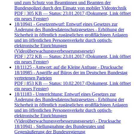
und zum Schutz von Beamtinnen und Beamten der
Bundespolizei durch den Einsatz von mobiler Videotechnik
PDF
| 305 KB — Status: 23.01.2017
(Dokument, Link öffnet
ein neues Fenster)
18/10941 - Gesetzentwurf: Entwurf eines Gesetzes zur
Änderung des Bundesdatenschutzgesetzes - Erhöhung der
Sicherheit in öffentlich zugänglichen großflächigen Anlagen
und im öffentlichen Personenverkehr durch optisch-
elektronische Einrichtungen
(Videoüberwachungsverbesserungsgesetz)
PDF
| 272 KB — Status: 23.01.2017
(Dokument, Link öffnet
ein neues Fenster)
18/11125 - Antwort: auf die Kleine Anfrage - Drucksache
18/10985 - Angriffe auf Büros der im Deutschen Bundestag
vertretenen Parteien
PDF
| 853 KB — Status: 10.02.2017
(Dokument, Link öffnet
ein neues Fenster)
18/11183 - Unterrichtung: Entwurf eines Gesetzes zur
Änderung des Bundesdatenschutzgesetzes - Erhöhung der
Sicherheit in öffentlich zugänglichen großflächigen Anlagen
und im öffentlichen Personenverkehr durch optisch-
elektronische Einrichtungen
(Videoüberwachungsverbesserungsgesetz) - Drucksache
18/10941 - Stellungnahme des Bundesrates und
Gegenäußerung der Bundesregierung