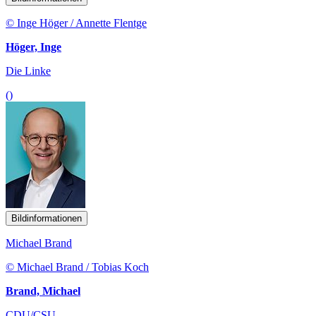
© Inge Höger / Annette Flentge
Höger, Inge
Die Linke
()
Bildinformationen
Michael Brand
© Michael Brand / Tobias Koch
Brand, Michael
CDU/CSU