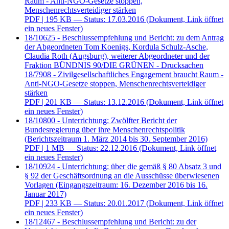
Raum - Anti-NGO-Gesetze stoppen,
Menschenrechtsverteidiger stärken
PDF
| 195 KB — Status: 17.03.2016
(Dokument, Link öffnet
ein neues Fenster)
18/10625 - Beschlussempfehlung und Bericht: zu dem Antrag
der Abgeordneten Tom Koenigs, Kordula Schulz-Asche,
Claudia Roth (Augsburg), weiterer Abgeordneter und der
Fraktion BÜNDNIS 90/DIE GRÜNEN - Drucksachen
18/7908 - Zivilgesellschaftliches Engagement braucht Raum -
Anti-NGO-Gesetze stoppen, Menschenrechtsverteidiger
stärken
PDF
| 201 KB — Status: 13.12.2016
(Dokument, Link öffnet
ein neues Fenster)
18/10800 - Unterrichtung: Zwölfter Bericht der
Bundesregierung über ihre Menschenrechtspolitik
(Berichtszeitraum 1. März 2014 bis 30. September 2016)
PDF
| 1 MB — Status: 22.12.2016
(Dokument, Link öffnet
ein neues Fenster)
18/10924 - Unterrichtung: über die gemäß § 80 Absatz 3 und
§ 92 der Geschäftsordnung an die Ausschüsse überwiesenen
Vorlagen (Eingangszeitraum: 16. Dezember 2016 bis 16.
Januar 2017)
PDF
| 233 KB — Status: 20.01.2017
(Dokument, Link öffnet
ein neues Fenster)
18/12467 - Beschlussempfehlung und Bericht: zu der