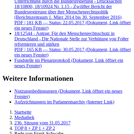
Unterrichtung durch die Bundesregierung - Drucksachen
18/10800, 18/10924 Nr. 1.15 - Zwölfter Bericht der
Bundesregierung über ihre Menschenrechtspolitik
(Berichtszeitraum 1. März 2014 bis 30. September 2016)
PDF
| 181 KB — Status: 22.05.2017
(Dokument, Link öffnet
ein neues Fenster)
18/12544 - Antrag: Für den Menschenrechtsschutz in
Deutschland - Die Nationale Stelle zur Verhütung von Folter
reformieren und stärken
PDF
| 165 KB — Status: 30.05.2017
(Dokument, Link öffnet
ein neues Fenster)
Fundstelle im Plenarprotokoll
(Dokument, Link öffnet ein
neues Fenster)
Weitere Informationen
Nutzungsbedingungen
(Dokument, Link öffnet ein neues
Fenster)
Aufzeichnungen im Parlamentsarchiv
(Interner Link)
Startseite
Mediathek
236. Sitzung vom 31.05.2017
TOP 8 + ZP 1 + ZP 2
Rede von Frank Schwabe