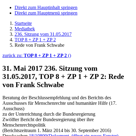
Direkt zum Hauptinhalt springen
Direkt zum Hauptmenü springen
Startseite
Mediathek
236. Sitzung vom 31.05.2017
TOP 8 + ZP 1 + ZP 2
Rede von Frank Schwabe
zurück zu:
TOP 8 + ZP 1 + ZP 2
()
31. Mai 2017
236. Sitzung vom
31.05.2017, TOP 8 + ZP 1 + ZP 2: Rede
von Frank Schwabe
Beratung der Beschlussempfehlung und des Berichts des
Ausschusses für Menschenrechte und humanitäre Hilfe (17.
Ausschuss)
zu der Unterrichtung durch die Bundesregierung
Zwölfter Bericht der Bundesregierung über ihre
Menschenrechtspolitik
(Berichtszeitraum 1. März 2014 bis 30. September 2016)
Drucksachen
18/10800
(Dokument, öffnet ein neues Fenster)
,