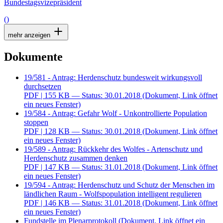
Bundestagsvizepräsident
()
mehr anzeigen
Dokumente
19/581 - Antrag: Herdenschutz bundesweit wirkungsvoll
durchsetzen
PDF
| 155 KB — Status: 30.01.2018
(Dokument, Link öffnet
ein neues Fenster)
19/584 - Antrag: Gefahr Wolf - Unkontrollierte Population
stoppen
PDF
| 128 KB — Status: 30.01.2018
(Dokument, Link öffnet
ein neues Fenster)
19/589 - Antrag: Rückkehr des Wolfes - Artenschutz und
Herdenschutz zusammen denken
PDF
| 147 KB — Status: 31.01.2018
(Dokument, Link öffnet
ein neues Fenster)
19/594 - Antrag: Herdenschutz und Schutz der Menschen im
ländlichen Raum - Wolfspopulation intelligent regulieren
PDF
| 146 KB — Status: 31.01.2018
(Dokument, Link öffnet
ein neues Fenster)
Fundstelle im Plenarprotokoll
(Dokument, Link öffnet ein