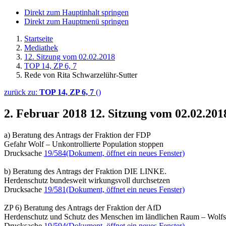
Direkt zum Hauptinhalt springen
Direkt zum Hauptmenü springen
Startseite
Mediathek
12. Sitzung vom 02.02.2018
TOP 14, ZP 6, 7
Rede von Rita Schwarzelühr-Sutter
zurück zu:
TOP 14, ZP 6, 7
()
2. Februar 2018
12. Sitzung vom 02.02.201
a) Beratung des Antrags der Fraktion der FDP
Gefahr Wolf – Unkontrollierte Population stoppen
Drucksache
19/584
(Dokument, öffnet ein neues Fenster)
b) Beratung des Antrags der Fraktion DIE LINKE.
Herdenschutz bundesweit wirkungsvoll durchsetzen
Drucksache
19/581
(Dokument, öffnet ein neues Fenster)
ZP 6) Beratung des Antrags der Fraktion der AfD
Herdenschutz und Schutz des Menschen im ländlichen Raum – Wolfspop
Drucksache
19/594
(Dokument, öffnet ein neues Fenster)