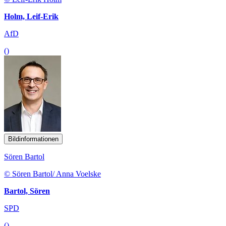
Holm, Leif-Erik
AfD
()
Bildinformationen
Sören Bartol
© Sören Bartol/ Anna Voelske
Bartol, Sören
SPD
()