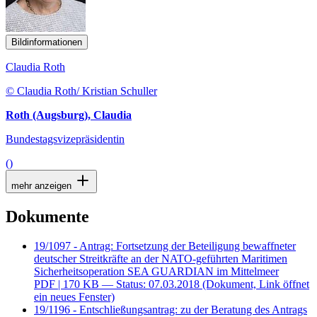
Bildinformationen
Claudia Roth
© Claudia Roth/ Kristian Schuller
Roth (Augsburg), Claudia
Bundestagsvizepräsidentin
()
mehr anzeigen
Dokumente
19/1097 - Antrag: Fortsetzung der Beteiligung bewaffneter
deutscher Streitkräfte an der NATO-geführten Maritimen
Sicherheitsoperation SEA GUARDIAN im Mittelmeer
PDF
| 170 KB — Status: 07.03.2018
(Dokument, Link öffnet
ein neues Fenster)
19/1196 - Entschließungsantrag: zu der Beratung des Antrags