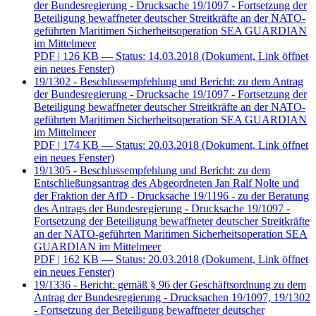
der Bundesregierung - Drucksache 19/1097 - Fortsetzung der
Beteiligung bewaffneter deutscher Streitkräfte an der NATO-
geführten Maritimen Sicherheitsoperation SEA GUARDIAN
im Mittelmeer
PDF
| 126 KB — Status: 14.03.2018
(Dokument, Link öffnet
ein neues Fenster)
19/1302 - Beschlussempfehlung und Bericht: zu dem Antrag
der Bundesregierung - Drucksache 19/1097 - Fortsetzung der
Beteiligung bewaffneter deutscher Streitkräfte an der NATO-
geführten Maritimen Sicherheitsoperation SEA GUARDIAN
im Mittelmeer
PDF
| 174 KB — Status: 20.03.2018
(Dokument, Link öffnet
ein neues Fenster)
19/1305 - Beschlussempfehlung und Bericht: zu dem
Entschließungsantrag des Abgeordneten Jan Ralf Nolte und
der Fraktion der AfD - Drucksache 19/1196 - zu der Beratung
des Antrags der Bundesregierung - Drucksache 19/1097 -
Fortsetzung der Beteiligung bewaffneter deutscher Streitkräfte
an der NATO-geführten Maritimen Sicherheitsoperation SEA
GUARDIAN im Mittelmeer
PDF
| 162 KB — Status: 20.03.2018
(Dokument, Link öffnet
ein neues Fenster)
19/1336 - Bericht: gemäß § 96 der Geschäftsordnung zu dem
Antrag der Bundesregierung - Drucksachen 19/1097, 19/1302
- Fortsetzung der Beteiligung bewaffneter deutscher