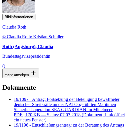
Bildinformationen
Claudia Roth
© Claudia Roth/ Kristian Schuller
Roth (Augsburg), Claudia
Bundestagsvizepräsidentin
()
mehr anzeigen
Dokumente
19/1097 - Antrag: Fortsetzung der Beteiligung bewaffneter
deutscher Streitkräfte an der NATO-geführten Maritimen
Sicherheitsoperation SEA GUARDIAN im Mittelmeer
PDF
| 170 KB — Status: 07.03.2018
(Dokument, Link öffnet
ein neues Fenster)
19/1196 - Entschließungsantrag: zu der Beratung des Antrags