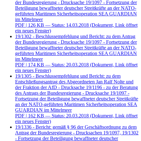
der Bundesregierung - Drucksache 19/1097 - Fortsetzung der
Beteiligung bewaffneter deutscher Streitkräfte an der NATO-
geführten Maritimen Sicherheitsoperation SEA GUARDIAN
im Mittelmeer
PDF
| 126 KB — Status: 14.03.2018
(Dokument, Link öffnet
ein neues Fenster)
19/1302 - Beschlussempfehlung und Bericht: zu dem Antrag
der Bundesregierung - Drucksache 19/1097 - Fortsetzung der
Beteiligung bewaffneter deutscher Streitkräfte an der NATO-
geführten Maritimen Sicherheitsoperation SEA GUARDIAN
im Mittelmeer
PDF
| 174 KB — Status: 20.03.2018
(Dokument, Link öffnet
ein neues Fenster)
19/1305 - Beschlussempfehlung und Bericht: zu dem
Entschließungsantrag des Abgeordneten Jan Ralf Nolte und
der Fraktion der AfD - Drucksache 19/1196 - zu der Beratung
des Antrags der Bundesregierung - Drucksache 19/1097 -
Fortsetzung der Beteiligung bewaffneter deutscher Streitkräfte
an der NATO-geführten Maritimen Sicherheitsoperation SEA
GUARDIAN im Mittelmeer
PDF
| 162 KB — Status: 20.03.2018
(Dokument, Link öffnet
ein neues Fenster)
19/1336 - Bericht: gemäß § 96 der Geschäftsordnung zu dem
Antrag der Bundesregierung - Drucksachen 19/1097, 19/1302
- Fortsetzung der Beteiligung bewaffneter deutscher