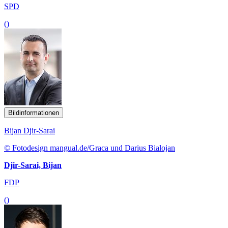
SPD
()
Bildinformationen
Bijan Djir-Sarai
© Fotodesign mangual.de/Graca und Darius Bialojan
Djir-Sarai, Bijan
FDP
()