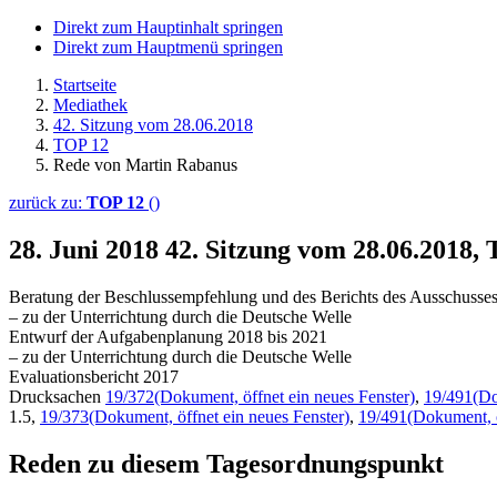
Direkt zum Hauptinhalt springen
Direkt zum Hauptmenü springen
Startseite
Mediathek
42. Sitzung vom 28.06.2018
TOP 12
Rede von Martin Rabanus
zurück zu:
TOP 12
()
28. Juni 2018
42. Sitzung vom 28.06.2018,
Beratung der Beschlussempfehlung und des Berichts des Ausschusses
– zu der Unterrichtung durch die Deutsche Welle
Entwurf der Aufgabenplanung 2018 bis 2021
– zu der Unterrichtung durch die Deutsche Welle
Evaluationsbericht 2017
Drucksachen
19/372
(Dokument, öffnet ein neues Fenster)
,
19/491
(Do
1.5,
19/373
(Dokument, öffnet ein neues Fenster)
,
19/491
(Dokument, ö
Reden zu diesem Tagesordnungspunkt