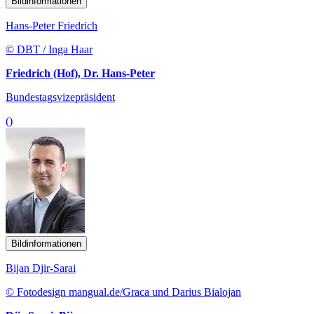
Bildinformationen
Hans-Peter Friedrich
© DBT / Inga Haar
Friedrich (Hof), Dr. Hans-Peter
Bundestagsvizepräsident
()
Bildinformationen
Bijan Djir-Sarai
© Fotodesign mangual.de/Graca und Darius Bialojan