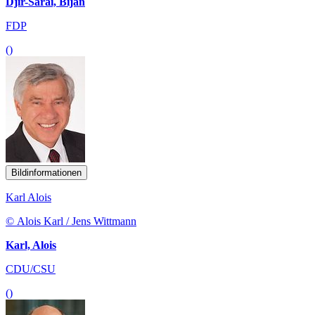
Djir-Sarai, Bijan
FDP
()
Bildinformationen
Karl Alois
© Alois Karl / Jens Wittmann
Karl, Alois
CDU/CSU
()