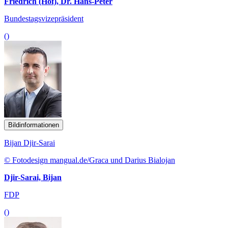
Friedrich (Hof), Dr. Hans-Peter
Bundestagsvizepräsident
()
Bildinformationen
Bijan Djir-Sarai
© Fotodesign mangual.de/Graca und Darius Bialojan
Djir-Sarai, Bijan
FDP
()