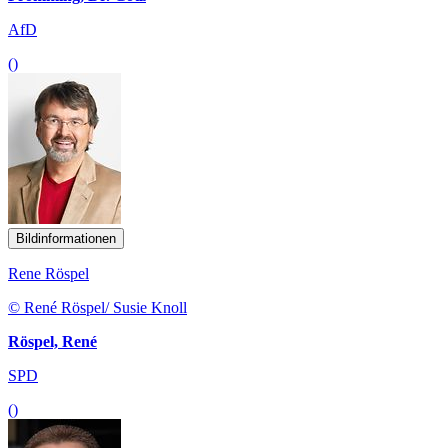
AfD
()
Bildinformationen
Rene Röspel
© René Röspel/ Susie Knoll
Röspel, René
SPD
()