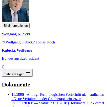
Bildinformationen
Wolfgang Kubicki
© Wolfgang Kubicki/ Tobias Koch
Kubicki, Wolfgang
Bundestagsvizepräsident
()
mehr anzeigen
Dokumente
19/5996 - Antrag: Technologischen Fortschritt nicht aufhalten
- Neue Verfahren in der Gentherapie einsetzen
PDF
| 178 KB — Status: 23.11.2018
(Dokument, Link öffnet