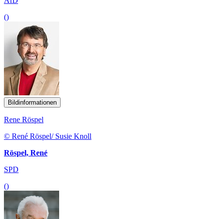
AfD
()
Bildinformationen
Rene Röspel
© René Röspel/ Susie Knoll
Röspel, René
SPD
()