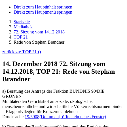
Direkt zum Hauptinhalt springen
Direkt zum Hauptmenü springen
Startseite
Mediathek
72. Sitzung vom 14.12.2018
TOP 21
Rede von Stephan Brandner
zurück zu:
TOP 21
()
14. Dezember 2018
72. Sitzung vom
14.12.2018, TOP 21: Rede von Stephan
Brandner
a) Beratung des Antrags der Fraktion BÜNDNIS 90/DIE
GRÜNEN
Multilateralen Gerichtshof an soziale, ökologische,
menschenrechtliche und wirtschaftliche Völkerrechtsnormen binden
– Klageprivilegien für Konzerne ablehnen
Drucksache
19/5908
(Dokument, öffnet ein neues Fenster)
b) Beratung der Beschlussempfehlung und des Berichts des