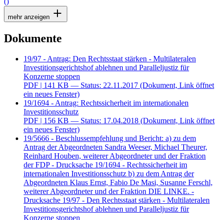
()
mehr anzeigen
Dokumente
19/97 - Antrag: Den Rechtsstaat stärken - Multilateralen
Investitionsgerichtshof ablehnen und Paralleljustiz für
Konzerne stoppen
PDF
| 141 KB — Status: 22.11.2017
(Dokument, Link öffnet
ein neues Fenster)
19/1694 - Antrag: Rechtssicherheit im internationalen
Investitionsschutz
PDF
| 156 KB — Status: 17.04.2018
(Dokument, Link öffnet
ein neues Fenster)
19/5666 - Beschlussempfehlung und Bericht: a) zu dem
Antrag der Abgeordneten Sandra Weeser, Michael Theurer,
Reinhard Houben, weiterer Abgeordneter und der Fraktion
der FDP - Drucksache 19/1694 - Rechtssicherheit im
internationalen Investitionsschutz b) zu dem Antrag der
Abgeordneten Klaus Ernst, Fabio De Masi, Susanne Ferschl,
weiterer Abgeordneter und der Fraktion DIE LINKE. -
Drucksache 19/97 - Den Rechtsstaat stärken - Multilateralen
Investitionsgerichtshof ablehnen und Paralleljustiz für
Konzerne stoppen