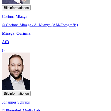
Bildinformationen
Corinna Miazga
© Corinna Miazga / A. Miazga (AM-Fotografie)
Miazga, Corinna
AfD
()
Bildinformationen
Johannes Schraps
© Photothek Media Lab