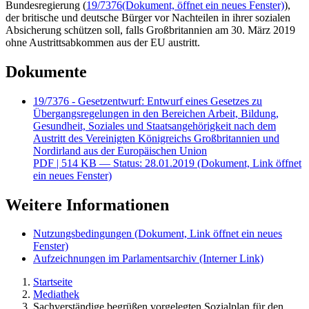
Bundesregierung (
19/7376
(Dokument, öffnet ein neues Fenster)
),
der britische und deutsche Bürger vor Nachteilen in ihrer sozialen
Absicherung schützen soll, falls Großbritannien am 30. März 2019
ohne Austrittsabkommen aus der EU austritt.
Dokumente
19/7376 - Gesetzentwurf: Entwurf eines Gesetzes zu
Übergangsregelungen in den Bereichen Arbeit, Bildung,
Gesundheit, Soziales und Staatsangehörigkeit nach dem
Austritt des Vereinigten Königreichs Großbritannien und
Nordirland aus der Europäischen Union
PDF
| 514 KB — Status: 28.01.2019
(Dokument, Link öffnet
ein neues Fenster)
Weitere Informationen
Nutzungsbedingungen
(Dokument, Link öffnet ein neues
Fenster)
Aufzeichnungen im Parlamentsarchiv
(Interner Link)
Startseite
Mediathek
Sachverständige begrüßen vorgelegten Sozialplan für den