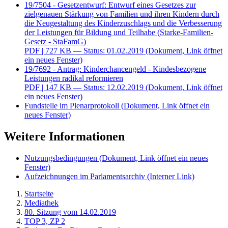
19/7504 - Gesetzentwurf: Entwurf eines Gesetzes zur
zielgenauen Stärkung von Familien und ihren Kindern durch
die Neugestaltung des Kinderzuschlags und die Verbesserung
der Leistungen für Bildung und Teilhabe (Starke-Familien-
Gesetz - StaFamG)
PDF
| 727 KB — Status: 01.02.2019
(Dokument, Link öffnet
ein neues Fenster)
19/7692 - Antrag: Kinderchancengeld - Kindesbezogene
Leistungen radikal reformieren
PDF
| 147 KB — Status: 12.02.2019
(Dokument, Link öffnet
ein neues Fenster)
Fundstelle im Plenarprotokoll
(Dokument, Link öffnet ein
neues Fenster)
Weitere Informationen
Nutzungsbedingungen
(Dokument, Link öffnet ein neues
Fenster)
Aufzeichnungen im Parlamentsarchiv
(Interner Link)
Startseite
Mediathek
80. Sitzung vom 14.02.2019
TOP 3, ZP 2