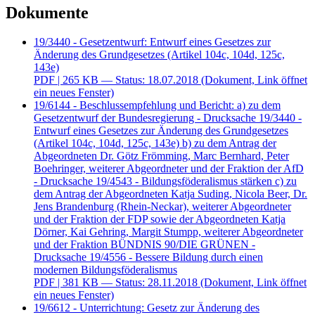
Dokumente
19/3440 - Gesetzentwurf: Entwurf eines Gesetzes zur
Änderung des Grundgesetzes (Artikel 104c, 104d, 125c,
143e)
PDF
| 265 KB — Status: 18.07.2018
(Dokument, Link öffnet
ein neues Fenster)
19/6144 - Beschlussempfehlung und Bericht: a) zu dem
Gesetzentwurf der Bundesregierung - Drucksache 19/3440 -
Entwurf eines Gesetzes zur Änderung des Grundgesetzes
(Artikel 104c, 104d, 125c, 143e) b) zu dem Antrag der
Abgeordneten Dr. Götz Frömming, Marc Bernhard, Peter
Boehringer, weiterer Abgeordneter und der Fraktion der AfD
- Drucksache 19/4543 - Bildungsföderalismus stärken c) zu
dem Antrag der Abgeordneten Katja Suding, Nicola Beer, Dr.
Jens Brandenburg (Rhein-Neckar), weiterer Abgeordneter
und der Fraktion der FDP sowie der Abgeordneten Katja
Dörner, Kai Gehring, Margit Stumpp, weiterer Abgeordneter
und der Fraktion BÜNDNIS 90/DIE GRÜNEN -
Drucksache 19/4556 - Bessere Bildung durch einen
modernen Bildungsföderalismus
PDF
| 381 KB — Status: 28.11.2018
(Dokument, Link öffnet
ein neues Fenster)
19/6612 - Unterrichtung: Gesetz zur Änderung des