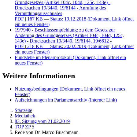
Grundgesetzes (Artikel 104c, 104d, 125c, 143e) -
Drucksachen 19/3440, 19/6144 - Anrufung des
Vermittlungsausschusses
PDF
| 167 KB — Status: 19.12.2018
(Dokument, Link öffnet
ein neues Fenster)
19/7940 - Beschlussempfehlung: zu dem Gesetz zur
Änderung des Grundgesetzes (Artikel 104c, 104d, 125c,
143e) - Drucksachen 19/3440, 19/6144, 19/6612 -
PDF
| 218 KB — Status: 20.02.2019
(Dokument, Link öffnet
ein neues Fenster)
Fundstelle im Plenarprotokoll
(Dokument, Link öffnet ein
neues Fenster)
Weitere Informationen
Nutzungsbedingungen
(Dokument, Link öffnet ein neues
Fenster)
Aufzeichnungen im Parlamentsarchiv
(Interner Link)
Startseite
Mediathek
83. Sitzung vom 21.02.2019
TOP ZP 5
Rede von Dr. Marco Buschmann