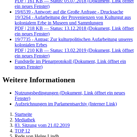
PDF
| 161 KB — Status: 05.07.2018
(Dokument, Link öffnet
ein neues Fenster)
19/6539 - Antwort: auf die Große Anfrage - Drucksache
19/3264 - Aufarbeitung der Provenienzen von Kulturgut aus
kolonialem Erbe in Museen und Sammlungen
PDF
| 218 KB — Status: 13.12.2018
(Dokument, Link öffnet
ein neues Fenster)
19/7735 - Antrag: Zur kulturpolitischen Aufarbeitung unseres
kolonialen Erbes
PDF
| 210 KB — Status: 13.02.2019
(Dokument, Link öffnet
ein neues Fenster)
Fundstelle im Plenarprotokoll
(Dokument, Link öffnet ein
neues Fenster)
Weitere Informationen
Nutzungsbedingungen
(Dokument, Link öffnet ein neues
Fenster)
Aufzeichnungen im Parlamentsarchiv
(Interner Link)
Startseite
Mediathek
83. Sitzung vom 21.02.2019
TOP 12
Rede von Helge Lindh