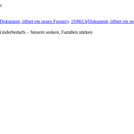
n
(Dokument, öffnet ein neues Fenster)
,
19/8613
(Dokument, öffnet ein ne
Kinderbedarfs – Steuern senken, Familien stärken