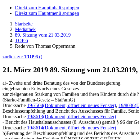
Direkt zum Hauptinhalt springen
Direkt zum Hauptmenü springen
Startseite
Mediathek
89. Sitzung vom 21.03.2019
TOP 6
Rede von Thomas Oppermann
zurück zu:
TOP 6
()
21. März 2019
89. Sitzung vom 21.03.201
a)- Zweite und dritte Beratung des von der Bundesregierung
eingebrachten Entwurfs eines Gesetzes
zur zielgenauen Stärkung von Familien und ihren Kindern durch die 
(Starke-Familien-Gesetz – StaFamG)
Drucksache
19/7504
(Dokument, öffnet ein neues Fenster)
,
19/8036
(D
Beschlussempfehlung und Bericht des Ausschusses für Familie, Seni
Drucksache
19/8613
(Dokument, öffnet ein neues Fenster)
- Bericht des Haushaltsausschusses (8. Ausschuss) gemäß § 96 der G
Drucksache
19/8614
(Dokument, öffnet ein neues Fenster)
b)Beratung der Beschlussempfehlung und des Berichts des Ausschusse
- zu dem Antrag der Fraktion BÜNDNIS 90/DIE GRÜNEN