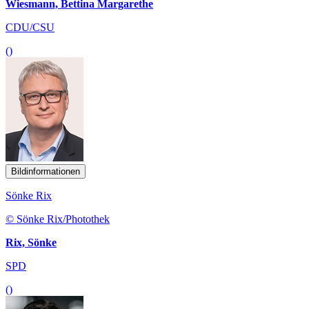
Wiesmann, Bettina Margarethe
CDU/CSU
()
Bildinformationen
Sönke Rix
© Sönke Rix/Photothek
Rix, Sönke
SPD
()