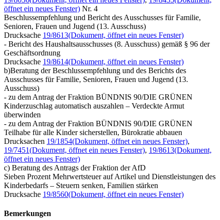
öffnet ein neues Fenster)
Nr. 4
Beschlussempfehlung und Bericht des Ausschusses für Familie,
Senioren, Frauen und Jugend (13. Ausschuss)
Drucksache
19/8613
(Dokument, öffnet ein neues Fenster)
- Bericht des Haushaltsausschusses (8. Ausschuss) gemäß § 96 der
Geschäftsordnung
Drucksache
19/8614
(Dokument, öffnet ein neues Fenster)
b)Beratung der Beschlussempfehlung und des Berichts des
Ausschusses für Familie, Senioren, Frauen und Jugend (13.
Ausschuss)
- zu dem Antrag der Fraktion BÜNDNIS 90/DIE GRÜNEN
Kinderzuschlag automatisch auszahlen – Verdeckte Armut
überwinden
- zu dem Antrag der Fraktion BÜNDNIS 90/DIE GRÜNEN
Teilhabe für alle Kinder sicherstellen, Bürokratie abbauen
Drucksachen
19/1854
(Dokument, öffnet ein neues Fenster)
,
19/7451
(Dokument, öffnet ein neues Fenster)
,
19/8613
(Dokument,
öffnet ein neues Fenster)
c) Beratung des Antrags der Fraktion der AfD
Sieben Prozent Mehrwertsteuer auf Artikel und Dienstleistungen des
Kinderbedarfs – Steuern senken, Familien stärken
Drucksache
19/8560
(Dokument, öffnet ein neues Fenster)
Bemerkungen