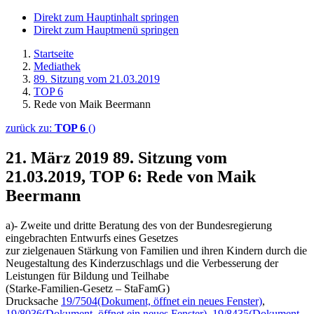
Direkt zum Hauptinhalt springen
Direkt zum Hauptmenü springen
Startseite
Mediathek
89. Sitzung vom 21.03.2019
TOP 6
Rede von Maik Beermann
zurück zu:
TOP 6
()
21. März 2019
89. Sitzung vom
21.03.2019, TOP 6: Rede von Maik
Beermann
a)- Zweite und dritte Beratung des von der Bundesregierung
eingebrachten Entwurfs eines Gesetzes
zur zielgenauen Stärkung von Familien und ihren Kindern durch die
Neugestaltung des Kinderzuschlags und die Verbesserung der
Leistungen für Bildung und Teilhabe
(Starke-Familien-Gesetz – StaFamG)
Drucksache
19/7504
(Dokument, öffnet ein neues Fenster)
,
19/8036
(Dokument, öffnet ein neues Fenster)
,
19/8435
(Dokument,