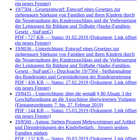
ein neues Fenster)
19/7504 - Gesetzentwurf: Entwurf eines Gesetzes zur
zielgenauen Stärkung von Familien und ihren Kindern durch
die Neugestaltung des Kinderzuschlags und die Verbesserung
der Leistungen für Bildung und Teilhabe (Starke-Familien-
Gesetz - StaFamG)
PDF
| 727 KB — Status: 01.02.2019
(Dokument, Link öffnet
ein neues Fenster)
19/8036 - Unterrichtung: Entwurf eines Gesetzes zur
zielgenauen Stärkung von Familien und ihren Kindern durch
die Neugestaltung des Kinderzuschlags und die Verbesserung
der Leistungen für Bildung und Teilhabe (Starke-Familien-
Gesetz - StaFamG) - Drucksache 19/7504 - Stellungnahme
des Bundesrates und Gegenäußerung der Bundesregierung
PDF
| 436 KB — Status: 27.02.2019
(Dokument, Link öffnet
ein neues Fenster)
19/8435 - Unterrichtung: über die gemäß § 80 Absatz 3 der
Geschäftsordnung an die Ausschüsse überwiesenen Vorlagen
(Eingangszeitraum: 7. bis. 27. Februar 2019)
PDF
| 144 KB — Status: 15.03.2019
(Dokument, Link öffnet
ein neues Fenster)
19/8560 - Antrag: Sieben Prozent Mehrwertsteuer auf Artikel
und Dienstleistungen des Kinderbedarfs - Steuern senken,
Familien stärken
PDF
| 132 KB — Status: 20.03.2019
(Dokument, Link öffnet