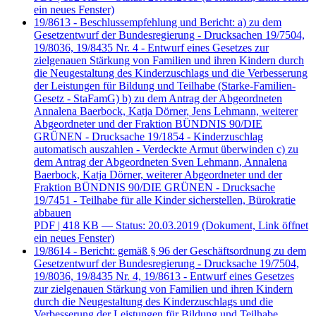
ein neues Fenster)
19/8613 - Beschlussempfehlung und Bericht: a) zu dem
Gesetzentwurf der Bundesregierung - Drucksachen 19/7504,
19/8036, 19/8435 Nr. 4 - Entwurf eines Gesetzes zur
zielgenauen Stärkung von Familien und ihren Kindern durch
die Neugestaltung des Kinderzuschlags und die Verbesserung
der Leistungen für Bildung und Teilhabe (Starke-Familien-
Gesetz - StaFamG) b) zu dem Antrag der Abgeordneten
Annalena Baerbock, Katja Dörner, Jens Lehmann, weiterer
Abgeordneter und der Fraktion BÜNDNIS 90/DIE
GRÜNEN - Drucksache 19/1854 - Kinderzuschlag
automatisch auszahlen - Verdeckte Armut überwinden c) zu
dem Antrag der Abgeordneten Sven Lehmann, Annalena
Baerbock, Katja Dörner, weiterer Abgeordneter und der
Fraktion BÜNDNIS 90/DIE GRÜNEN - Drucksache
19/7451 - Teilhabe für alle Kinder sicherstellen, Bürokratie
abbauen
PDF
| 418 KB — Status: 20.03.2019
(Dokument, Link öffnet
ein neues Fenster)
19/8614 - Bericht: gemäß § 96 der Geschäftsordnung zu dem
Gesetzentwurf der Bundesregierung - Drucksache 19/7504,
19/8036, 19/8435 Nr. 4, 19/8613 - Entwurf eines Gesetzes
zur zielgenauen Stärkung von Familien und ihren Kindern
durch die Neugestaltung des Kinderzuschlags und die
Verbesserung der Leistungen für Bildung und Teilhabe