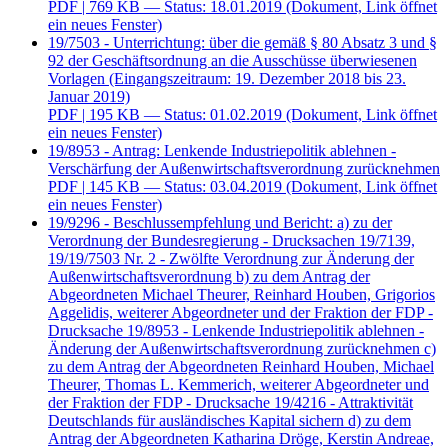
PDF
| 769 KB — Status: 18.01.2019
(Dokument, Link öffnet
ein neues Fenster)
19/7503 - Unterrichtung: über die gemäß § 80 Absatz 3 und §
92 der Geschäftsordnung an die Ausschüsse überwiesenen
Vorlagen (Eingangszeitraum: 19. Dezember 2018 bis 23.
Januar 2019)
PDF
| 195 KB — Status: 01.02.2019
(Dokument, Link öffnet
ein neues Fenster)
19/8953 - Antrag: Lenkende Industriepolitik ablehnen -
Verschärfung der Außenwirtschaftsverordnung zurücknehmen
PDF
| 145 KB — Status: 03.04.2019
(Dokument, Link öffnet
ein neues Fenster)
19/9296 - Beschlussempfehlung und Bericht: a) zu der
Verordnung der Bundesregierung - Drucksachen 19/7139,
19/19/7503 Nr. 2 - Zwölfte Verordnung zur Änderung der
Außenwirtschaftsverordnung b) zu dem Antrag der
Abgeordneten Michael Theurer, Reinhard Houben, Grigorios
Aggelidis, weiterer Abgeordneter und der Fraktion der FDP -
Drucksache 19/8953 - Lenkende Industriepolitik ablehnen -
Änderung der Außenwirtschaftsverordnung zurücknehmen c)
zu dem Antrag der Abgeordneten Reinhard Houben, Michael
Theurer, Thomas L. Kemmerich, weiterer Abgeordneter und
der Fraktion der FDP - Drucksache 19/4216 - Attraktivität
Deutschlands für ausländisches Kapital sichern d) zu dem
Antrag der Abgeordneten Katharina Dröge, Kerstin Andreae,