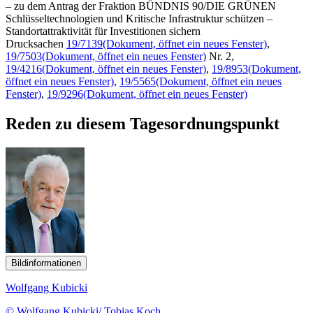
– zu dem Antrag der Fraktion BÜNDNIS 90/DIE GRÜNEN
Schlüsseltechnologien und Kritische Infrastruktur schützen –
Standortattraktivität für Investitionen sichern
Drucksachen
19/7139
(Dokument, öffnet ein neues Fenster)
,
19/7503
(Dokument, öffnet ein neues Fenster)
Nr. 2,
19/4216
(Dokument, öffnet ein neues Fenster)
,
19/8953
(Dokument,
öffnet ein neues Fenster)
,
19/5565
(Dokument, öffnet ein neues
Fenster)
,
19/9296
(Dokument, öffnet ein neues Fenster)
Reden zu diesem Tagesordnungspunkt
Bildinformationen
Wolfgang Kubicki
© Wolfgang Kubicki/ Tobias Koch