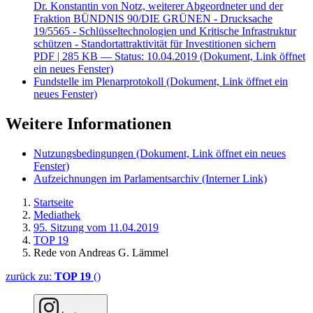
Dr. Konstantin von Notz, weiterer Abgeordneter und der
Fraktion BÜNDNIS 90/DIE GRÜNEN - Drucksache
19/5565 - Schlüsseltechnologien und Kritische Infrastruktur
schützen - Standortattraktivität für Investitionen sichern
PDF
| 285 KB — Status: 10.04.2019
(Dokument, Link öffnet
ein neues Fenster)
Fundstelle im Plenarprotokoll
(Dokument, Link öffnet ein
neues Fenster)
Weitere Informationen
Nutzungsbedingungen
(Dokument, Link öffnet ein neues
Fenster)
Aufzeichnungen im Parlamentsarchiv
(Interner Link)
Startseite
Mediathek
95. Sitzung vom 11.04.2019
TOP 19
Rede von Andreas G. Lämmel
zurück zu:
TOP 19
()