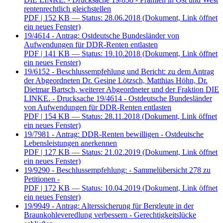
rentenrechtlich gleichstellen
PDF
| 152 KB — Status: 28.06.2018
(Dokument, Link öffnet
ein neues Fenster)
19/4614 - Antrag: Ostdeutsche Bundesländer von
Aufwendungen für DDR-Renten entlasten
PDF
| 141 KB — Status: 19.10.2018
(Dokument, Link öffnet
ein neues Fenster)
19/6152 - Beschlussempfehlung und Bericht: zu dem Antrag
der Abgeordneten Dr. Gesine Lötzsch, Matthias Höhn, Dr.
Dietmar Bartsch, weiterer Abgeordneter und der Fraktion DIE
LINKE. - Drucksache 19/4614 - Ostdeutsche Bundesländer
von Aufwendungen für DDR-Renten entlasten
PDF
| 154 KB — Status: 28.11.2018
(Dokument, Link öffnet
ein neues Fenster)
19/7981 - Antrag: DDR-Renten bewilligen - Ostdeutsche
Lebensleistungen anerkennen
PDF
| 127 KB — Status: 21.02.2019
(Dokument, Link öffnet
ein neues Fenster)
19/9290 - Beschlussempfehlung: - Sammelübersicht 278 zu
Petitionen -
PDF
| 172 KB — Status: 10.04.2019
(Dokument, Link öffnet
ein neues Fenster)
19/9949 - Antrag: Alterssicherung für Bergleute in der
Braunkohleveredlung verbessern - Gerechtigkeitslücke