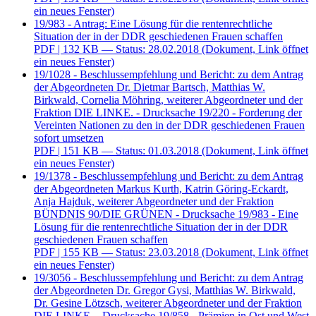
ein neues Fenster)
19/983 - Antrag: Eine Lösung für die rentenrechtliche
Situation der in der DDR geschiedenen Frauen schaffen
PDF
| 132 KB — Status: 28.02.2018
(Dokument, Link öffnet
ein neues Fenster)
19/1028 - Beschlussempfehlung und Bericht: zu dem Antrag
der Abgeordneten Dr. Dietmar Bartsch, Matthias W.
Birkwald, Cornelia Möhring, weiterer Abgeordneter und der
Fraktion DIE LINKE. - Drucksache 19/220 - Forderung der
Vereinten Nationen zu den in der DDR geschiedenen Frauen
sofort umsetzen
PDF
| 151 KB — Status: 01.03.2018
(Dokument, Link öffnet
ein neues Fenster)
19/1378 - Beschlussempfehlung und Bericht: zu dem Antrag
der Abgeordneten Markus Kurth, Katrin Göring-Eckardt,
Anja Hajduk, weiterer Abgeordneter und der Fraktion
BÜNDNIS 90/DIE GRÜNEN - Drucksache 19/983 - Eine
Lösung für die rentenrechtliche Situation der in der DDR
geschiedenen Frauen schaffen
PDF
| 155 KB — Status: 23.03.2018
(Dokument, Link öffnet
ein neues Fenster)
19/3056 - Beschlussempfehlung und Bericht: zu dem Antrag
der Abgeordneten Dr. Gregor Gysi, Matthias W. Birkwald,
Dr. Gesine Lötzsch, weiterer Abgeordneter und der Fraktion
DIE LINKE. - Drucksache 19/858 - Prämien in Ost und West