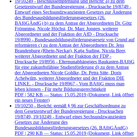
19/10249 - Beschlussempfehlung und Bericht: a) zu dem
Gesetzentwurf der Bundesregierung - Drucksache 19/8749 -
Entwurf eines Sechsundzwanzigsten Gesetzes zur Änderung
des Bundesausbildungsförderungsgesetzes (26.
BAföGÄndG) b) zu dem Antrag der Abgeordneten Dr. Götz
Frömming, Nicole Höchst, Dr. Marc Jongen, weiterer
Abgeordneter und der Fraktion der AfD - Drucksache
19/8990 - Bundesausbildungsförderungsgesetz von Grund auf
reformieren c) zu dem Antrag der Abgeordneten Dr. Jens
Brandenburg (Rhein-Neckar), Katja Suding, Nicola Beer,
weiterer Abgeordneter und der Fraktion der FDP -
Drucksache 19/8956 - Elternunabhängiges Baukasten-BAföG
für eine zukunftsfähige Studienförderung d) zu dem Antrag
der Abgeordneten Nicole Gohlke, Dr. Petra Sitte, Doris
Achelwilm, weiterer Abgeordneter und der Fraktion DIE
LINKE. - Drucksache 19/8967 - Vom BAföG muss man
leben können - Für mehr Bildungsgerechtigkeit
PDF
| 582 KB — Status: 15.05.2019
(Dokument, Link öffnet
ein neues Fenster)
19/10250 - Bericht: gemäß § 96 zur Geschäftsordnung zu
dem Gesetzentwurf der Bundesregierung - Drucksachen
19/8749, 19/10249 - Entwurf eines Sechsundzwanzigsten
Gesetzes zur Änderung des
Bundesausbildungsförderungsgesetzes (26. BAföGÄndG)
PDF
| 290 KB — Status: 15.05.2019
(Dokument, Link öffnet