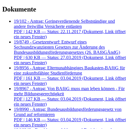
Dokumente
19/102 - Antrag: Geringverdienende Selbstständige und
andere freiwillig Versicherte entlasten
PDF
| 142 KB — Status: 22.11.2017
(Dokument, Link öffnet
ein neues Fenster)
19/8749 - Gesetzentwurf: Entwurf eines
Sechsundzwanzigsten Gesetzes zur Änderung des
Bundesausbildungsförderungsgesetzes (26. BAföGÄndG)
PDF
| 630 KB — Status: 27.03.2019
(Dokument, Link öffnet
ein neues Fenster)
19/8956 - Antrag: Elternunabhängiges Baukasten-BAföG für
eine zukunftsfähige Studienförderung
PDF
| 161 KB — Status: 03.04.2019
(Dokument, Link öffnet
ein neues Fenster)
19/8967 - Antrag: Von BAföG muss man leben können - Für
mehr Bildungsgerechtigkeit
PDF
| 127 KB — Status: 03.04.2019
(Dokument, Link öffnet
ein neues Fenster)
19/8990 - Antrag: Bundesausbildungsförderungsgesetz von
Grund auf reformieren
PDF
| 146 KB — Status: 03.04.2019
(Dokument, Link öffnet
ein neues Fenster)