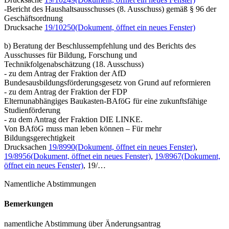
-Bericht des Haushaltsausschusses (8. Ausschuss) gemäß § 96 der
Geschäftsordnung
Drucksache
19/10250
(Dokument, öffnet ein neues Fenster)
b) Beratung der Beschlussempfehlung und des Berichts des
Ausschusses für Bildung, Forschung und
Technikfolgenabschätzung (18. Ausschuss)
- zu dem Antrag der Fraktion der AfD
Bundesausbildungsförderungsgesetz von Grund auf reformieren
- zu dem Antrag der Fraktion der FDP
Elternunabhängiges Baukasten-BAföG für eine zukunftsfähige
Studienförderung
- zu dem Antrag der Fraktion DIE LINKE.
Von BAföG muss man leben können – Für mehr
Bildungsgerechtigkeit
Drucksachen
19/8990
(Dokument, öffnet ein neues Fenster)
,
19/8956
(Dokument, öffnet ein neues Fenster)
,
19/8967
(Dokument,
öffnet ein neues Fenster)
, 19/…
Namentliche Abstimmungen
Bemerkungen
namentliche Abstimmung über Änderungsantrag