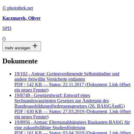
© photothek.net
Kaczmarek, Oliver
SPD
()
mehr anzeigen
Dokumente
19/102 - Antrag: Geringverdienende Selbstständige und
andere freiwillig Versicherte entlasten
PDF
| 142 KB — Status: 22.11.2017
(Dokument, Link öffnet
ein neues Fenster)
19/8749 - Gesetzentwurf: Entwurf eines
Sechsundzwanzigsten Gesetzes zur Änderung des
Bundesausbildungsförderungsgesetzes (26. BAföGÄndG)
PDF
| 630 KB — Status: 27.03.2019
(Dokument, Link öffnet
ein neues Fenster)
19/8956 - Antrag: Elternunabhängiges Baukasten-BAföG für
eine zukunftsfähige Studienförderung
PDF
| 161 KB — Status: 03.04.2019
(Dokument, Link öffnet