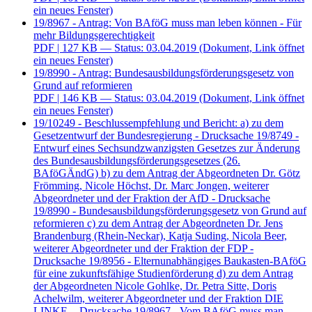
ein neues Fenster)
19/8967 - Antrag: Von BAföG muss man leben können - Für
mehr Bildungsgerechtigkeit
PDF
| 127 KB — Status: 03.04.2019
(Dokument, Link öffnet
ein neues Fenster)
19/8990 - Antrag: Bundesausbildungsförderungsgesetz von
Grund auf reformieren
PDF
| 146 KB — Status: 03.04.2019
(Dokument, Link öffnet
ein neues Fenster)
19/10249 - Beschlussempfehlung und Bericht: a) zu dem
Gesetzentwurf der Bundesregierung - Drucksache 19/8749 -
Entwurf eines Sechsundzwanzigsten Gesetzes zur Änderung
des Bundesausbildungsförderungsgesetzes (26.
BAföGÄndG) b) zu dem Antrag der Abgeordneten Dr. Götz
Frömming, Nicole Höchst, Dr. Marc Jongen, weiterer
Abgeordneter und der Fraktion der AfD - Drucksache
19/8990 - Bundesausbildungsförderungsgesetz von Grund auf
reformieren c) zu dem Antrag der Abgeordneten Dr. Jens
Brandenburg (Rhein-Neckar), Katja Suding, Nicola Beer,
weiterer Abgeordneter und der Fraktion der FDP -
Drucksache 19/8956 - Elternunabhängiges Baukasten-BAföG
für eine zukunftsfähige Studienförderung d) zu dem Antrag
der Abgeordneten Nicole Gohlke, Dr. Petra Sitte, Doris
Achelwilm, weiterer Abgeordneter und der Fraktion DIE
LINKE. - Drucksache 19/8967 - Vom BAföG muss man