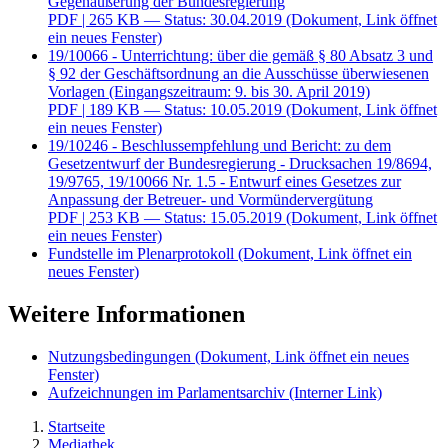
Gegenäußerung der Bundesregierung
PDF
| 265 KB — Status: 30.04.2019
(Dokument, Link öffnet
ein neues Fenster)
19/10066 - Unterrichtung: über die gemäß § 80 Absatz 3 und
§ 92 der Geschäftsordnung an die Ausschüsse überwiesenen
Vorlagen (Eingangszeitraum: 9. bis 30. April 2019)
PDF
| 189 KB — Status: 10.05.2019
(Dokument, Link öffnet
ein neues Fenster)
19/10246 - Beschlussempfehlung und Bericht: zu dem
Gesetzentwurf der Bundesregierung - Drucksachen 19/8694,
19/9765, 19/10066 Nr. 1.5 - Entwurf eines Gesetzes zur
Anpassung der Betreuer- und Vormündervergütung
PDF
| 253 KB — Status: 15.05.2019
(Dokument, Link öffnet
ein neues Fenster)
Fundstelle im Plenarprotokoll
(Dokument, Link öffnet ein
neues Fenster)
Weitere Informationen
Nutzungsbedingungen
(Dokument, Link öffnet ein neues
Fenster)
Aufzeichnungen im Parlamentsarchiv
(Interner Link)
Startseite
Mediathek