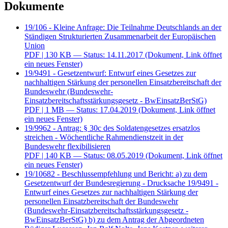
Dokumente
19/106 - Kleine Anfrage: Die Teilnahme Deutschlands an der
Ständigen Strukturierten Zusammenarbeit der Europäischen
Union
PDF
| 130 KB — Status: 14.11.2017
(Dokument, Link öffnet
ein neues Fenster)
19/9491 - Gesetzentwurf: Entwurf eines Gesetzes zur
nachhaltigen Stärkung der personellen Einsatzbereitschaft der
Bundeswehr (Bundeswehr-
Einsatzbereitschaftsstärkungsgesetz - BwEinsatzBerStG)
PDF
| 1 MB — Status: 17.04.2019
(Dokument, Link öffnet
ein neues Fenster)
19/9962 - Antrag: § 30c des Soldatengesetzes ersatzlos
streichen - Wöchentliche Rahmendienstzeit in der
Bundeswehr flexibilisieren
PDF
| 140 KB — Status: 08.05.2019
(Dokument, Link öffnet
ein neues Fenster)
19/10682 - Beschlussempfehlung und Bericht: a) zu dem
Gesetzentwurf der Bundesregierung - Drucksache 19/9491 -
Entwurf eines Gesetzes zur nachhaltigen Stärkung der
personellen Einsatzbereitschaft der Bundeswehr
(Bundeswehr-Einsatzbereitschaftsstärkungsgesetz -
BwEinsatzBerStG) b) zu dem Antrag der Abgeordneten