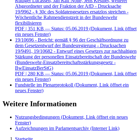
Rüdiger Lucassen, Jan Ralf Nolte, Jens Kestner, weiterer
Abgeordneter und der Fraktion der AfD - Drucksache
19/9962 - § 30c des Soldatengesetzes ersatzlos streichen -
Wöchentliche Rahmendienstzeit in der Bundeswehr
flexibilisieren
PDF
| 351 KB — Status: 05.06.2019
(Dokument, Link öffnet
ein neues Fenster)
19/10696 - Bericht: gemäß § 96 der Geschäftsordnung zu
dem Gesetzentwurf der Bundesregierung - Drucksachen
19/9491, 19/10682 - Entwurf eines Gesetzes zur nachhaltigen
Stärkung der personellen Einsatzbereitschaft der Bundeswehr
(Bundeswehr-Einsatzbereitschaftsstärkungsgesetz -
BwEinsatzBerStG)
PDF
| 280 KB — Status: 05.06.2019
(Dokument, Link öffnet
ein neues Fenster)
Fundstelle im Plenarprotokoll
(Dokument, Link öffnet ein
neues Fenster)
Weitere Informationen
Nutzungsbedingungen
(Dokument, Link öffnet ein neues
Fenster)
Aufzeichnungen im Parlamentsarchiv
(Interner Link)
Startseite