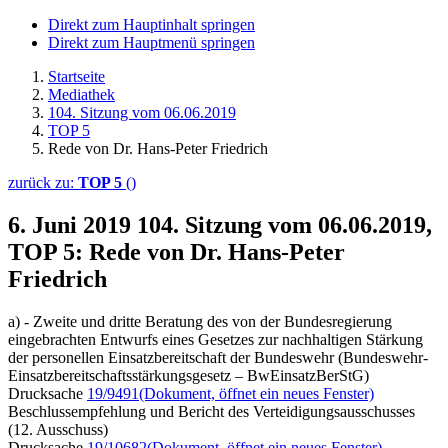
Direkt zum Hauptinhalt springen
Direkt zum Hauptmenü springen
Startseite
Mediathek
104. Sitzung vom 06.06.2019
TOP 5
Rede von Dr. Hans-Peter Friedrich
zurück zu:
TOP 5
()
6. Juni 2019
104. Sitzung vom 06.06.2019,
TOP 5: Rede von Dr. Hans-Peter
Friedrich
a) - Zweite und dritte Beratung des von der Bundesregierung
eingebrachten Entwurfs eines Gesetzes zur nachhaltigen Stärkung
der personellen Einsatzbereitschaft der Bundeswehr (Bundeswehr-
Einsatzbereitschaftsstärkungsgesetz – BwEinsatzBerStG)
Drucksache
19/9491
(Dokument, öffnet ein neues Fenster)
Beschlussempfehlung und Bericht des Verteidigungsausschusses
(12. Ausschuss)
Drucksache
19/10682
(Dokument, öffnet ein neues Fenster)