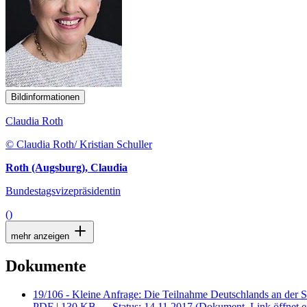
Bildinformationen
Claudia Roth
© Claudia Roth/ Kristian Schuller
Roth (Augsburg), Claudia
Bundestagsvizepräsidentin
()
mehr anzeigen
Dokumente
19/106 - Kleine Anfrage: Die Teilnahme Deutschlands an der 
PDF
| 130 KB — Status: 14.11.2017
(Dokument, Link öffnet e