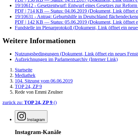
19/10612 - Gesetzentwurf: Entwurf eines Gesetzes zur Refo
PDF
| 714 KB — Status: 04.06.2019
(Dokument, Link öffnet e
19/10631 - Antrag: Geburtshilfe in Deutschland flächendeckend
PDF
| 142 KB — Status: 05.06.2019
(Dokument, Link öffnet e
Fundstelle im Plenarprotokoll
(Dokument, Link öffnet ein neues
Weitere Informationen
Nutzungsbedingungen
(Dokument, Link öffnet ein neues Fenst
Aufzeichnungen im Parlamentsarchiv
(Interner Link)
Startseite
Mediathek
104. Sitzung vom 06.06.2019
TOP 24, ZP 9
Rede von Emmi Zeulner
zurück zu:
TOP 24, ZP 9
()
Instagram
Instagram-Kanäle