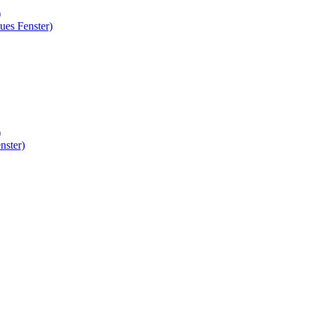
)
ues Fenster)
)
nster)