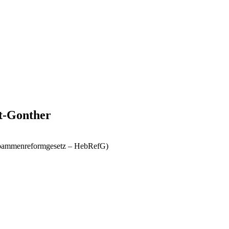
rt-Gonther
Hebammenreformgesetz – HebRefG)