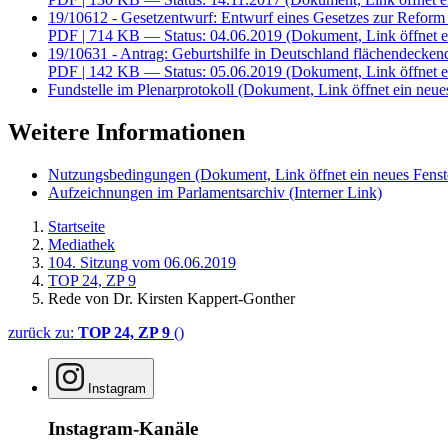
19/10612 - Gesetzentwurf: Entwurf eines Gesetzes zur Refo
PDF
| 714 KB — Status: 04.06.2019
(Dokument, Link öffnet e
19/10631 - Antrag: Geburtshilfe in Deutschland flächendeckend
PDF
| 142 KB — Status: 05.06.2019
(Dokument, Link öffnet e
Fundstelle im Plenarprotokoll
(Dokument, Link öffnet ein neues
Weitere Informationen
Nutzungsbedingungen
(Dokument, Link öffnet ein neues Fenst
Aufzeichnungen im Parlamentsarchiv
(Interner Link)
Startseite
Mediathek
104. Sitzung vom 06.06.2019
TOP 24, ZP 9
Rede von Dr. Kirsten Kappert-Gonther
zurück zu:
TOP 24, ZP 9
()
Instagram
Instagram-Kanäle