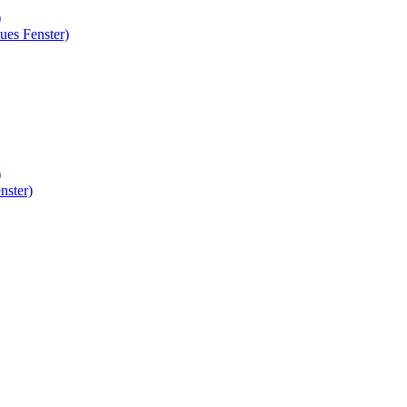
)
ues Fenster)
)
nster)