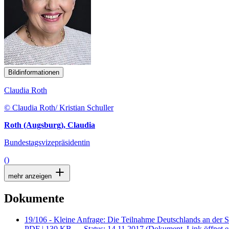
Bildinformationen
Claudia Roth
© Claudia Roth/ Kristian Schuller
Roth (Augsburg), Claudia
Bundestagsvizepräsidentin
()
mehr anzeigen
Dokumente
19/106 - Kleine Anfrage: Die Teilnahme Deutschlands an der 
PDF
| 130 KB — Status: 14.11.2017
(Dokument, Link öffnet e