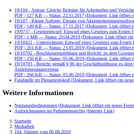
19/104 - Antrag: Gleiche Beiträge für Arbeitgeber und Versiche
PDF
| 127 KB — Status: 22.11.2017
(Dokument, Link öffnet e
19/107 - Kleine Anfrage: Einsatz von Akzenterkennungssoftwa
PDF
| 149 KB — Status: 17.11.2017
(Dokument, Link öffnet e
19/9737 - Gesetzentwurf: Entwurf eines Gesetzes zum Ersten I
PDF
| 1 MB — Status: 29.04.2019
(Dokument, Link öffnet ein
19/10422 - Unterrichtung: Entwurf eines Gesetzes zum Ersten
PDF
| 201 KB — Status: 23.05.2019
(Dokument, Link öffnet e
19/10702 - Beschlussempfehlung und Bericht: zu dem Gesetzen
PDF
| 250 KB — Status: 05.06.2019
(Dokument, Link öffnet e
19/10703 - Bericht: gemäß § 96 der Geschäftsordnung zu dem 
Änderungsstaatsvertrag
PDF
| 266 KB — Status: 05.06.2019
(Dokument, Link öffnet e
Fundstelle im Plenarprotokoll
(Dokument, Link öffnet ein neues
Weitere Informationen
Nutzungsbedingungen
(Dokument, Link öffnet ein neues Fenst
Aufzeichnungen im Parlamentsarchiv
(Interner Link)
Startseite
Mediathek
104. Sitzung vom 06.06.2019