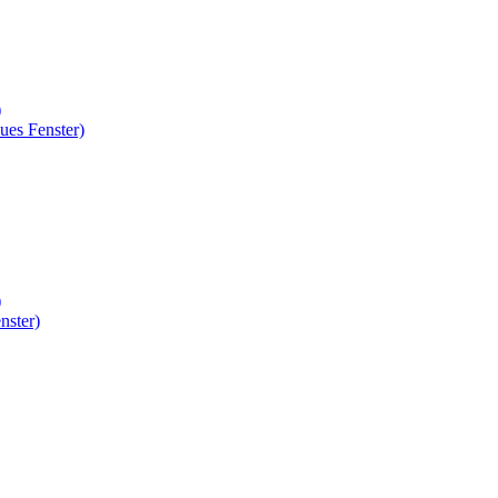
)
ues Fenster)
)
nster)