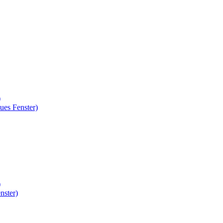
)
ues Fenster)
)
nster)