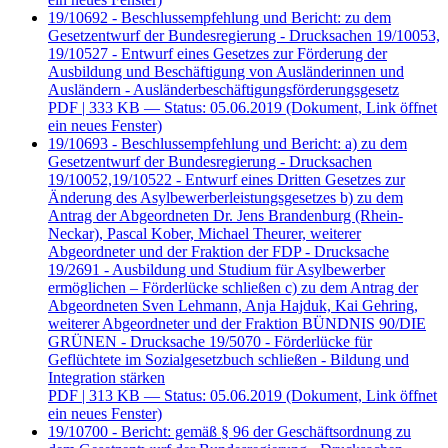
19/10692 - Beschlussempfehlung und Bericht: zu dem
Gesetzentwurf der Bundesregierung - Drucksachen 19/10053,
19/10527 - Entwurf eines Gesetzes zur Förderung der
Ausbildung und Beschäftigung von Ausländerinnen und
Ausländern - Ausländerbeschäftigungsförderungsgesetz
PDF
| 333 KB — Status: 05.06.2019
(Dokument, Link öffnet
ein neues Fenster)
19/10693 - Beschlussempfehlung und Bericht: a) zu dem
Gesetzentwurf der Bundesregierung - Drucksachen
19/10052,19/10522 - Entwurf eines Dritten Gesetzes zur
Änderung des Asylbewerberleistungsgesetzes b) zu dem
Antrag der Abgeordneten Dr. Jens Brandenburg (Rhein-
Neckar), Pascal Kober, Michael Theurer, weiterer
Abgeordneter und der Fraktion der FDP - Drucksache
19/2691 - Ausbildung und Studium für Asylbewerber
ermöglichen – Förderlücke schließen c) zu dem Antrag der
Abgeordneten Sven Lehmann, Anja Hajduk, Kai Gehring,
weiterer Abgeordneter und der Fraktion BÜNDNIS 90/DIE
GRÜNEN - Drucksache 19/5070 - Förderlücke für
Geflüchtete im Sozialgesetzbuch schließen - Bildung und
Integration stärken
PDF
| 313 KB — Status: 05.06.2019
(Dokument, Link öffnet
ein neues Fenster)
19/10700 - Bericht: gemäß § 96 der Geschäftsordnung zu