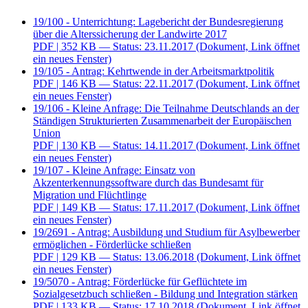
19/100 - Unterrichtung: Lagebericht der Bundesregierung
über die Alterssicherung der Landwirte 2017
PDF
| 352 KB — Status: 23.11.2017
(Dokument, Link öffnet
ein neues Fenster)
19/105 - Antrag: Kehrtwende in der Arbeitsmarktpolitik
PDF
| 146 KB — Status: 22.11.2017
(Dokument, Link öffnet
ein neues Fenster)
19/106 - Kleine Anfrage: Die Teilnahme Deutschlands an der
Ständigen Strukturierten Zusammenarbeit der Europäischen
Union
PDF
| 130 KB — Status: 14.11.2017
(Dokument, Link öffnet
ein neues Fenster)
19/107 - Kleine Anfrage: Einsatz von
Akzenterkennungssoftware durch das Bundesamt für
Migration und Flüchtlinge
PDF
| 149 KB — Status: 17.11.2017
(Dokument, Link öffnet
ein neues Fenster)
19/2691 - Antrag: Ausbildung und Studium für Asylbewerber
ermöglichen - Förderlücke schließen
PDF
| 129 KB — Status: 13.06.2018
(Dokument, Link öffnet
ein neues Fenster)
19/5070 - Antrag: Förderlücke für Geflüchtete im
Sozialgesetzbuch schließen - Bildung und Integration stärken
PDF
| 133 KB — Status: 17.10.2018
(Dokument, Link öffnet