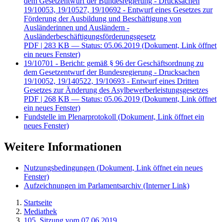
dem Gesetzentwurf der Bundesregierung - Drucksachen
19/10053, 19/10527, 19/10692 - Entwurf eines Gesetzes zur
Förderung der Ausbildung und Beschäftigung von
Ausländerinnen und Ausländern -
Ausländerbeschäftigungsförderungsgesetz
PDF
| 283 KB — Status: 05.06.2019
(Dokument, Link öffnet
ein neues Fenster)
19/10701 - Bericht: gemäß § 96 der Geschäftsordnung zu
dem Gesetzentwurf der Bundesregierung - Drucksachen
19/10052, 19/140522, 19/10693 - Entwurf eines Dritten
Gesetzes zur Änderung des Asylbewerberleistungsgesetzes
PDF
| 268 KB — Status: 05.06.2019
(Dokument, Link öffnet
ein neues Fenster)
Fundstelle im Plenarprotokoll
(Dokument, Link öffnet ein
neues Fenster)
Weitere Informationen
Nutzungsbedingungen
(Dokument, Link öffnet ein neues
Fenster)
Aufzeichnungen im Parlamentsarchiv
(Interner Link)
Startseite
Mediathek
105. Sitzung vom 07.06.2019