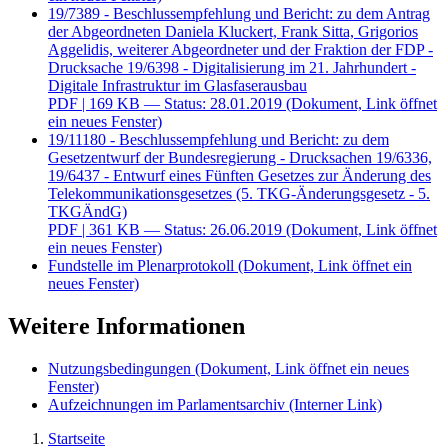
19/7389 - Beschlussempfehlung und Bericht: zu dem Antrag
der Abgeordneten Daniela Kluckert, Frank Sitta, Grigorios
Aggelidis, weiterer Abgeordneter und der Fraktion der FDP -
Drucksache 19/6398 - Digitalisierung im 21. Jahrhundert -
Digitale Infrastruktur im Glasfaserausbau
PDF
| 169 KB — Status: 28.01.2019
(Dokument, Link öffnet
ein neues Fenster)
19/11180 - Beschlussempfehlung und Bericht: zu dem
Gesetzentwurf der Bundesregierung - Drucksachen 19/6336,
19/6437 - Entwurf eines Fünften Gesetzes zur Änderung des
Telekommunikationsgesetzes (5. TKG-Änderungsgesetz - 5.
TKGÄndG)
PDF
| 361 KB — Status: 26.06.2019
(Dokument, Link öffnet
ein neues Fenster)
Fundstelle im Plenarprotokoll
(Dokument, Link öffnet ein
neues Fenster)
Weitere Informationen
Nutzungsbedingungen
(Dokument, Link öffnet ein neues
Fenster)
Aufzeichnungen im Parlamentsarchiv
(Interner Link)
Startseite