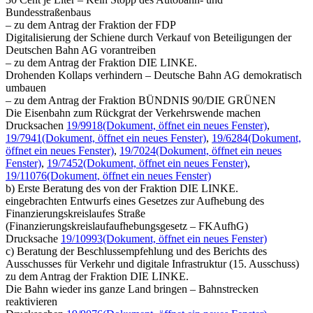
Bundesstraßenbaus
– zu dem Antrag der Fraktion der FDP
Digitalisierung der Schiene durch Verkauf von Beteiligungen der
Deutschen Bahn AG vorantreiben
– zu dem Antrag der Fraktion DIE LINKE.
Drohenden Kollaps verhindern – Deutsche Bahn AG demokratisch
umbauen
– zu dem Antrag der Fraktion BÜNDNIS 90/DIE GRÜNEN
Die Eisenbahn zum Rückgrat der Verkehrswende machen
Drucksachen
19/9918
(Dokument, öffnet ein neues Fenster)
,
19/7941
(Dokument, öffnet ein neues Fenster)
,
19/6284
(Dokument,
öffnet ein neues Fenster)
,
19/7024
(Dokument, öffnet ein neues
Fenster)
,
19/7452
(Dokument, öffnet ein neues Fenster)
,
19/11076
(Dokument, öffnet ein neues Fenster)
b) Erste Beratung des von der Fraktion DIE LINKE.
eingebrachten Entwurfs eines Gesetzes zur Aufhebung des
Finanzierungskreislaufes Straße
(Finanzierungskreislaufaufhebungsgesetz – FKAufhG)
Drucksache
19/10993
(Dokument, öffnet ein neues Fenster)
c) Beratung der Beschlussempfehlung und des Berichts des
Ausschusses für Verkehr und digitale Infrastruktur (15. Ausschuss)
zu dem Antrag der Fraktion DIE LINKE.
Die Bahn wieder ins ganze Land bringen – Bahnstrecken
reaktivieren