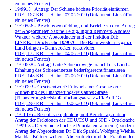
ein neues Fenster)
19/9918 - Antrag: Der Schiene höchste Priorität einräumen
PDF
| 167 KB — Status: 07.05.2019
(Dokument, Link öffnet
ein neues Fenster)
19/10586 - Beschlussempfehlung und Bericht: zu dem Antrag
der Abgeordneten Sabine Leidig, Ingrid Remmers, Andreas
Wagner, weiterer Abgeordneter und der Fraktion DIE
LINKE. - Drucksache 19/9076 - Die Bahn wieder ins ganze
Land bringen - Bahnstrecken reaktivieren
PDF
| 172 KB — Status: 04.06.2019
(Dokument, Link öffnet
ein neues Fenster)
19/10638 - Antrag: Gute Schienenwege braucht das Land -
Erhaltung des Schienennetzes bedarfsgerecht finanzieren
PDF
| 148 KB — Status: 05.06.2019
(Dokument, Link öffnet
ein neues Fenster)
19/10993 - Gesetzentwurf: Entwurf eines Gesetzes zur
Aufhebung des Finanzierungskreislaufes Straße
(Finanzierungskreislaufaufhebungsgesetz - FKAufhG)
PDF
| 290 KB — Status: 19.06.2019
(Dokument, Link öffnet
ein neues Fenster)
19/11076 - Beschlussempfehlung und Bericht: a) zu dem
Antrag der Fraktionen der CDU/CSU und SPD - Drucksache
19/9918 - Der Schiene höchste Priorität einräumen b) zu dem
Antrag der Abgeordneten Dr. Dirk Spaniel, Wolfgang Wiehle,
Matthias Büttner, weiterer Abgeordneter und der Fraktion der