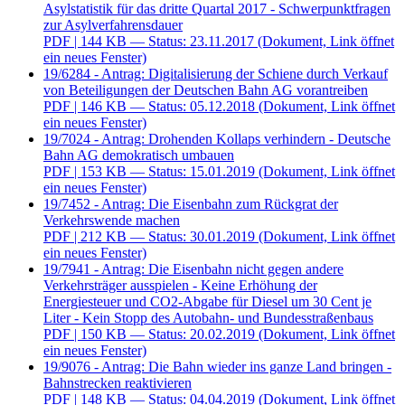
Asylstatistik für das dritte Quartal 2017 - Schwerpunktfragen
zur Asylverfahrensdauer
PDF
| 144 KB — Status: 23.11.2017
(Dokument, Link öffnet
ein neues Fenster)
19/6284 - Antrag: Digitalisierung der Schiene durch Verkauf
von Beteiligungen der Deutschen Bahn AG vorantreiben
PDF
| 146 KB — Status: 05.12.2018
(Dokument, Link öffnet
ein neues Fenster)
19/7024 - Antrag: Drohenden Kollaps verhindern - Deutsche
Bahn AG demokratisch umbauen
PDF
| 153 KB — Status: 15.01.2019
(Dokument, Link öffnet
ein neues Fenster)
19/7452 - Antrag: Die Eisenbahn zum Rückgrat der
Verkehrswende machen
PDF
| 212 KB — Status: 30.01.2019
(Dokument, Link öffnet
ein neues Fenster)
19/7941 - Antrag: Die Eisenbahn nicht gegen andere
Verkehrsträger ausspielen - Keine Erhöhung der
Energiesteuer und CO2-Abgabe für Diesel um 30 Cent je
Liter - Kein Stopp des Autobahn- und Bundesstraßenbaus
PDF
| 150 KB — Status: 20.02.2019
(Dokument, Link öffnet
ein neues Fenster)
19/9076 - Antrag: Die Bahn wieder ins ganze Land bringen -
Bahnstrecken reaktivieren
PDF
| 148 KB — Status: 04.04.2019
(Dokument, Link öffnet