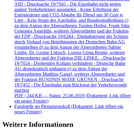
AfD - Drucksache 19/7941 - Die Eisenbahn nicht gegen
andere Verkehrsträger ausspielen - Keine Erhöhung der
Energiesteuer und CO2-Abgabe für Diesel um 30 Cent je
Liter - Kein Stopp des Autobahn- und Bundesstraßenbaus c)
zu dem Antrag der Abgeordneten Torsten Herbst, Frank Sitta,
Grigorios Aggelidis, weiterer Abgeordneter und der Fraktion
der FDP - Drucksache 19/6284 - Digitalisierung der Schiene
durch Verkauf von Beteiligungen der Deutschen Bahn AG
vorantreiben d) zu dem Antrag der Abgeordneten Sabine
Leidig, Dr. Gesine Lötzsch, Lorenz Gösta Beutin, weiterer
Abgeordneter und der Fraktion DIE LINKE. - Drucksache
19/7024 - Drohenden Kollaps verhindern - Deutsche Bahn
AG demokratisch umbauen e) zu dem Antrag der
Abgeordneten Matthias Gastel, weiterer Abgeordneter und
der Fraktion BÜNDNIS 90/DIE GRÜNEN - Drucksache
19/7452 - Die Eisenbahn zum Rückgrat der Verkehrswende
machen
PDF
| 244 KB — Status: 25.06.2019
(Dokument, Link öffnet
ein neues Fenster)
Fundstelle im Plenarprotokoll
(Dokument, Link öffnet ein
neues Fenster)
Weitere Informationen