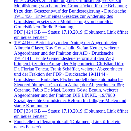
eines Gesetzes zur Änderung des Grundsteuergesetzes zur
Mobilisierung von baureifen Grundstücken für die Bebauung
b) zu dem Gesetzentwurf der Bundesregierung - Drucksache
19/13456 - Entwurf eines Gesetzes zur Änderung des
Grundsteuergesetzes zur Mobilisierung von baureifen
Grundstücken für die Bebauung
PDF
| 424 KB — Status: 17.10.2019
(Dokument, Link öffnet
ein neues Fenster)
19/14160 - Bericht: a) zu dem Antrag der Abgeordneten
Albrecht Glaser, Kay Gottschalk, Stefan Keuter, weiterer
Abgeordneter und der Fraktion der AfD - Drucksache
19/14141 - Echte Gemeindesteuerreform auf den Weg
bringen b) zu dem Antrag der Abgeordneten Christian Dürr,
Dr. Florian Toncar, Frank Schäffler, weiterer Abgeordneter
und der Fraktion der FDP - Drucksache 19/11144 -
Grundsteuer - Einfaches Flächenmodell ohne automatische
Steuererhöhungen c) zu dem Antrag der Abgeordneten Jörg
Cezanne, Fabio De Masi, Lorenz Gösta Beutin, weiterer
Abgeordneter und der Fraktion DIE LINKE. -19/7980-
Sozial gerechte Grundsteuer-Reform für billigere Mieten und
starke Kommunen
PDF
| 334 KB — Status: 17.10.2019
(Dokument, Link öffnet
ein neues Fenster)
Fundstelle im Plenarprotokoll
(Dokument, Link öffnet ein
neues Fenster)