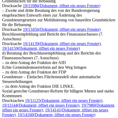
Grundstücken für die Bebauung
Drucksache
19/11086
(Dokument, öffnet ein neues Fenster)
– Zweite und dritte Beratung des von der Bundesregierung
eingebrachten Entwurfs eines zur Änderung des
Grundsteuergesetzes zur Mobilisierung von baureifen Grundstücken
für die Bebauung
Drucksache
19/13456
(Dokument, öffnet ein neues Fenster)
Beschlussempfehlung und Bericht des Finanzausschusses (7.
Ausschuss)
Drucksache
19/14139
(Dokument, öffnet ein neues Fenster)
,
19/14159
(Dokument, öffnet ein neues Fenster)
d) Beratung der Beschlussempfehlung und des Berichts des
Finanzausschusses (7. Ausschuss)
– zu dem Antrag der Fraktion der AfD
Echte Gemeindesteuerreform auf den Weg bringen
– zu dem Antrag der Fraktion der FDP
Grundsteuer – Einfaches Flächenmodell ohne automatische
Steuererhöhungen
– zu dem Antrag der Fraktion DIE LINKE.
Sozial gerechte Grundsteuer-Reform für billigere Mieten und starke
Kommunen
Drucksachen
19/11125
(Dokument, öffnet ein neues Fenster)
,
19/11144
(Dokument, öffnet ein neues Fenster)
,
19/7980
(Dokument,
öffnet ein neues Fenster)
,
19/14141
(Dokument, öffnet ein neues
Fenster)
,
19/14160
(Dokument, öffnet ein neues Fenster)