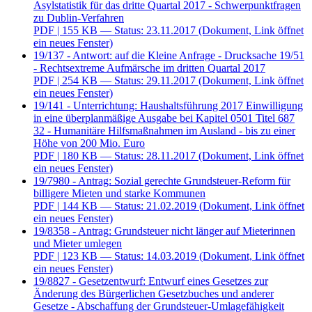
Asylstatistik für das dritte Quartal 2017 - Schwerpunktfragen
zu Dublin-Verfahren
PDF
| 155 KB — Status: 23.11.2017
(Dokument, Link öffnet
ein neues Fenster)
19/137 - Antwort: auf die Kleine Anfrage - Drucksache 19/51
- Rechtsextreme Aufmärsche im dritten Quartal 2017
PDF
| 254 KB — Status: 29.11.2017
(Dokument, Link öffnet
ein neues Fenster)
19/141 - Unterrichtung: Haushaltsführung 2017 Einwilligung
in eine überplanmäßige Ausgabe bei Kapitel 0501 Titel 687
32 - Humanitäre Hilfsmaßnahmen im Ausland - bis zu einer
Höhe von 200 Mio. Euro
PDF
| 180 KB — Status: 28.11.2017
(Dokument, Link öffnet
ein neues Fenster)
19/7980 - Antrag: Sozial gerechte Grundsteuer-Reform für
billigere Mieten und starke Kommunen
PDF
| 144 KB — Status: 21.02.2019
(Dokument, Link öffnet
ein neues Fenster)
19/8358 - Antrag: Grundsteuer nicht länger auf Mieterinnen
und Mieter umlegen
PDF
| 123 KB — Status: 14.03.2019
(Dokument, Link öffnet
ein neues Fenster)
19/8827 - Gesetzentwurf: Entwurf eines Gesetzes zur
Änderung des Bürgerlichen Gesetzbuches und anderer
Gesetze - Abschaffung der Grundsteuer-Umlagefähigkeit