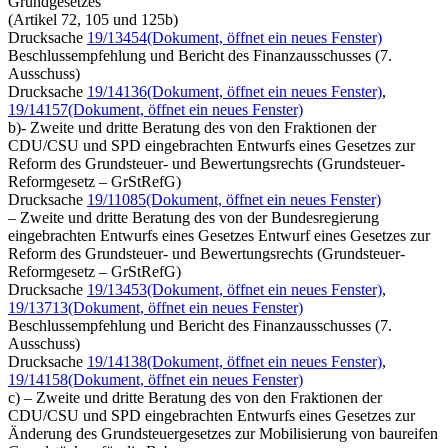
Grundgesetzes
(Artikel 72, 105 und 125b)
Drucksache
19/13454
(Dokument, öffnet ein neues Fenster)
Beschlussempfehlung und Bericht des Finanzausschusses (7.
Ausschuss)
Drucksache
19/14136
(Dokument, öffnet ein neues Fenster)
,
19/14157
(Dokument, öffnet ein neues Fenster)
b)- Zweite und dritte Beratung des von den Fraktionen der
CDU/CSU und SPD eingebrachten Entwurfs eines Gesetzes zur
Reform des Grundsteuer- und Bewertungsrechts (Grundsteuer-
Reformgesetz – GrStRefG)
Drucksache
19/11085
(Dokument, öffnet ein neues Fenster)
– Zweite und dritte Beratung des von der Bundesregierung
eingebrachten Entwurfs eines Gesetzes Entwurf eines Gesetzes zur
Reform des Grundsteuer- und Bewertungsrechts (Grundsteuer-
Reformgesetz – GrStRefG)
Drucksache
19/13453
(Dokument, öffnet ein neues Fenster)
,
19/13713
(Dokument, öffnet ein neues Fenster)
Beschlussempfehlung und Bericht des Finanzausschusses (7.
Ausschuss)
Drucksache
19/14138
(Dokument, öffnet ein neues Fenster)
,
19/14158
(Dokument, öffnet ein neues Fenster)
c) – Zweite und dritte Beratung des von den Fraktionen der
CDU/CSU und SPD eingebrachten Entwurfs eines Gesetzes zur
Änderung des Grundsteuergesetzes zur Mobilisierung von baureifen