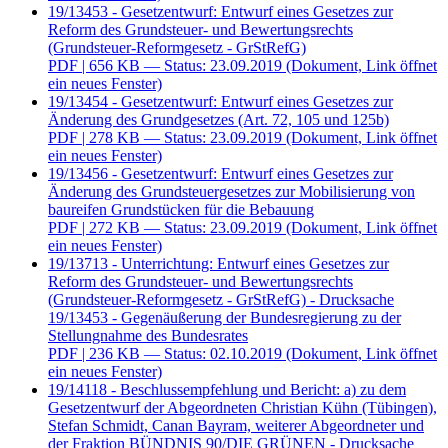
19/13453 - Gesetzentwurf: Entwurf eines Gesetzes zur
Reform des Grundsteuer- und Bewertungsrechts
(Grundsteuer-Reformgesetz - GrStRefG)
PDF
| 656 KB — Status: 23.09.2019
(Dokument, Link öffnet
ein neues Fenster)
19/13454 - Gesetzentwurf: Entwurf eines Gesetzes zur
Änderung des Grundgesetzes (Art. 72, 105 und 125b)
PDF
| 278 KB — Status: 23.09.2019
(Dokument, Link öffnet
ein neues Fenster)
19/13456 - Gesetzentwurf: Entwurf eines Gesetzes zur
Änderung des Grundsteuergesetzes zur Mobilisierung von
baureifen Grundstücken für die Bebauung
PDF
| 272 KB — Status: 23.09.2019
(Dokument, Link öffnet
ein neues Fenster)
19/13713 - Unterrichtung: Entwurf eines Gesetzes zur
Reform des Grundsteuer- und Bewertungsrechts
(Grundsteuer-Reformgesetz - GrStRefG) - Drucksache
19/13453 - Gegenäußerung der Bundesregierung zu der
Stellungnahme des Bundesrates
PDF
| 236 KB — Status: 02.10.2019
(Dokument, Link öffnet
ein neues Fenster)
19/14118 - Beschlussempfehlung und Bericht: a) zu dem
Gesetzentwurf der Abgeordneten Christian Kühn (Tübingen),
Stefan Schmidt, Canan Bayram, weiterer Abgeordneter und
der Fraktion BÜNDNIS 90/DIE GRÜNEN - Drucksache