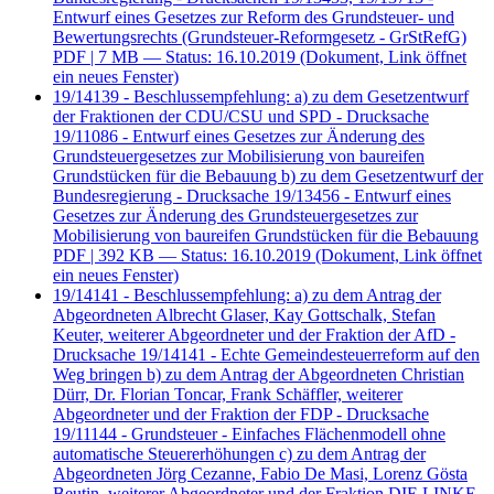
Entwurf eines Gesetzes zur Reform des Grundsteuer- und
Bewertungsrechts (Grundsteuer-Reformgesetz - GrStRefG)
PDF
| 7 MB — Status: 16.10.2019
(Dokument, Link öffnet
ein neues Fenster)
19/14139 - Beschlussempfehlung: a) zu dem Gesetzentwurf
der Fraktionen der CDU/CSU und SPD - Drucksache
19/11086 - Entwurf eines Gesetzes zur Änderung des
Grundsteuergesetzes zur Mobilisierung von baureifen
Grundstücken für die Bebauung b) zu dem Gesetzentwurf der
Bundesregierung - Drucksache 19/13456 - Entwurf eines
Gesetzes zur Änderung des Grundsteuergesetzes zur
Mobilisierung von baureifen Grundstücken für die Bebauung
PDF
| 392 KB — Status: 16.10.2019
(Dokument, Link öffnet
ein neues Fenster)
19/14141 - Beschlussempfehlung: a) zu dem Antrag der
Abgeordneten Albrecht Glaser, Kay Gottschalk, Stefan
Keuter, weiterer Abgeordneter und der Fraktion der AfD -
Drucksache 19/14141 - Echte Gemeindesteuerreform auf den
Weg bringen b) zu dem Antrag der Abgeordneten Christian
Dürr, Dr. Florian Toncar, Frank Schäffler, weiterer
Abgeordneter und der Fraktion der FDP - Drucksache
19/11144 - Grundsteuer - Einfaches Flächenmodell ohne
automatische Steuererhöhungen c) zu dem Antrag der
Abgeordneten Jörg Cezanne, Fabio De Masi, Lorenz Gösta
Beutin, weiterer Abgeordneter und der Fraktion DIE LINKE.