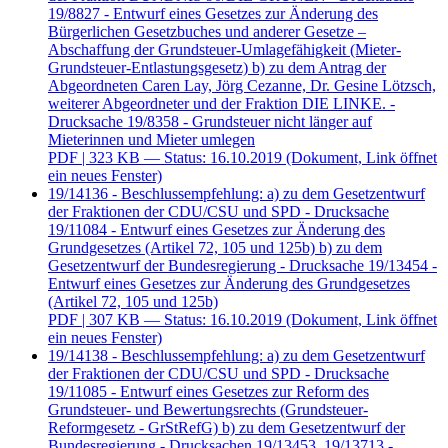
19/8827 - Entwurf eines Gesetzes zur Änderung des
Bürgerlichen Gesetzbuches und anderer Gesetze –
Abschaffung der Grundsteuer-Umlagefähigkeit (Mieter-
Grundsteuer-Entlastungsgesetz) b) zu dem Antrag der
Abgeordneten Caren Lay, Jörg Cezanne, Dr. Gesine Lötzsch,
weiterer Abgeordneter und der Fraktion DIE LINKE. -
Drucksache 19/8358 - Grundsteuer nicht länger auf
Mieterinnen und Mieter umlegen
PDF
| 323 KB — Status: 16.10.2019
(Dokument, Link öffnet
ein neues Fenster)
19/14136 - Beschlussempfehlung: a) zu dem Gesetzentwurf
der Fraktionen der CDU/CSU und SPD - Drucksache
19/11084 - Entwurf eines Gesetzes zur Änderung des
Grundgesetzes (Artikel 72, 105 und 125b) b) zu dem
Gesetzentwurf der Bundesregierung - Drucksache 19/13454 -
Entwurf eines Gesetzes zur Änderung des Grundgesetzes
(Artikel 72, 105 und 125b)
PDF
| 307 KB — Status: 16.10.2019
(Dokument, Link öffnet
ein neues Fenster)
19/14138 - Beschlussempfehlung: a) zu dem Gesetzentwurf
der Fraktionen der CDU/CSU und SPD - Drucksache
19/11085 - Entwurf eines Gesetzes zur Reform des
Grundsteuer- und Bewertungsrechts (Grundsteuer-
Reformgesetz - GrStRefG) b) zu dem Gesetzentwurf der
Bundesregierung - Drucksachen 19/13453, 19/13713 -