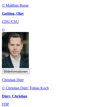
© Matthias Busse
Gutting, Olav
CDU/CSU
()
Bildinformationen
Christian Dürr
© Christian Dürr/ Tobias Koch
Dürr, Christian
FDP