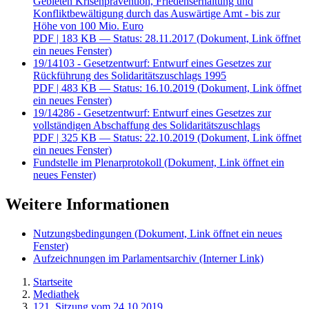
Gebieten Krisenprävention, Friedenserhaltung und
Konfliktbewältigung durch das Auswärtige Amt - bis zur
Höhe von 100 Mio. Euro
PDF
| 183 KB — Status: 28.11.2017
(Dokument, Link öffnet
ein neues Fenster)
19/14103 - Gesetzentwurf: Entwurf eines Gesetzes zur
Rückführung des Solidaritätszuschlags 1995
PDF
| 483 KB — Status: 16.10.2019
(Dokument, Link öffnet
ein neues Fenster)
19/14286 - Gesetzentwurf: Entwurf eines Gesetzes zur
vollständigen Abschaffung des Solidaritätszuschlags
PDF
| 325 KB — Status: 22.10.2019
(Dokument, Link öffnet
ein neues Fenster)
Fundstelle im Plenarprotokoll
(Dokument, Link öffnet ein
neues Fenster)
Weitere Informationen
Nutzungsbedingungen
(Dokument, Link öffnet ein neues
Fenster)
Aufzeichnungen im Parlamentsarchiv
(Interner Link)
Startseite
Mediathek
121. Sitzung vom 24.10.2019