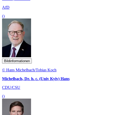
AfD
()
Bildinformationen
© Hans Michelbach/Tobias Koch
Michelbach, Dr. h. c. (Univ Kyiv) Hans
CDU/CSU
()