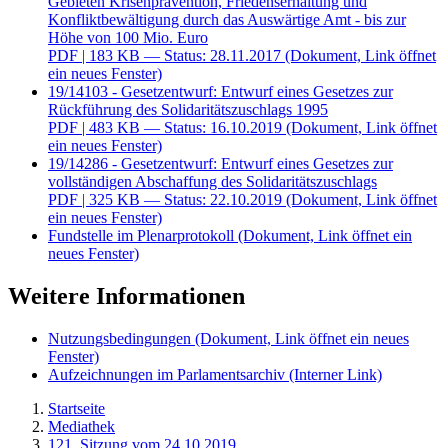
Gebieten Krisenprävention, Friedenserhaltung und
Konfliktbewältigung durch das Auswärtige Amt - bis zur
Höhe von 100 Mio. Euro
PDF
| 183 KB — Status: 28.11.2017
(Dokument, Link öffnet
ein neues Fenster)
19/14103 - Gesetzentwurf: Entwurf eines Gesetzes zur
Rückführung des Solidaritätszuschlags 1995
PDF
| 483 KB — Status: 16.10.2019
(Dokument, Link öffnet
ein neues Fenster)
19/14286 - Gesetzentwurf: Entwurf eines Gesetzes zur
vollständigen Abschaffung des Solidaritätszuschlags
PDF
| 325 KB — Status: 22.10.2019
(Dokument, Link öffnet
ein neues Fenster)
Fundstelle im Plenarprotokoll
(Dokument, Link öffnet ein
neues Fenster)
Weitere Informationen
Nutzungsbedingungen
(Dokument, Link öffnet ein neues
Fenster)
Aufzeichnungen im Parlamentsarchiv
(Interner Link)
Startseite
Mediathek
121. Sitzung vom 24.10.2019