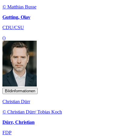
© Matthias Busse
Gutting, Olav
CDU/CSU
()
Bildinformationen
Christian Dürr
© Christian Dürr/ Tobias Koch
Dürr, Christian
FDP