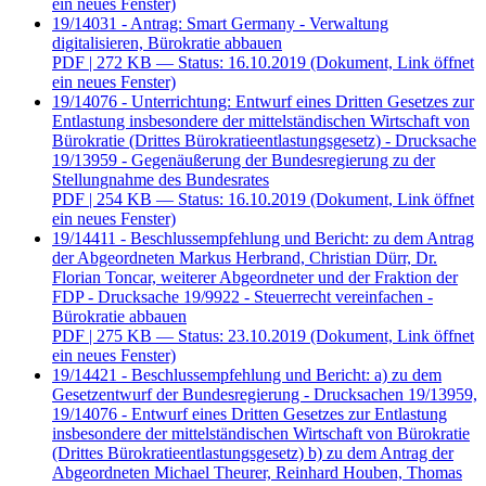
ein neues Fenster)
19/14031 - Antrag: Smart Germany - Verwaltung
digitalisieren, Bürokratie abbauen
PDF
| 272 KB — Status: 16.10.2019
(Dokument, Link öffnet
ein neues Fenster)
19/14076 - Unterrichtung: Entwurf eines Dritten Gesetzes zur
Entlastung insbesondere der mittelständischen Wirtschaft von
Bürokratie (Drittes Bürokratieentlastungsgesetz) - Drucksache
19/13959 - Gegenäußerung der Bundesregierung zu der
Stellungnahme des Bundesrates
PDF
| 254 KB — Status: 16.10.2019
(Dokument, Link öffnet
ein neues Fenster)
19/14411 - Beschlussempfehlung und Bericht: zu dem Antrag
der Abgeordneten Markus Herbrand, Christian Dürr, Dr.
Florian Toncar, weiterer Abgeordneter und der Fraktion der
FDP - Drucksache 19/9922 - Steuerrecht vereinfachen -
Bürokratie abbauen
PDF
| 275 KB — Status: 23.10.2019
(Dokument, Link öffnet
ein neues Fenster)
19/14421 - Beschlussempfehlung und Bericht: a) zu dem
Gesetzentwurf der Bundesregierung - Drucksachen 19/13959,
19/14076 - Entwurf eines Dritten Gesetzes zur Entlastung
insbesondere der mittelständischen Wirtschaft von Bürokratie
(Drittes Bürokratieentlastungsgesetz) b) zu dem Antrag der
Abgeordneten Michael Theurer, Reinhard Houben, Thomas