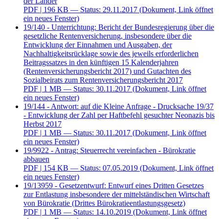
der Länder
PDF
| 196 KB — Status: 29.11.2017
(Dokument, Link öffnet
ein neues Fenster)
19/140 - Unterrichtung: Bericht der Bundesregierung über die
gesetzliche Rentenversicherung, insbesondere über die
Entwicklung der Einnahmen und Ausgaben, der
Nachhaltigkeitsrücklage sowie des jeweils erforderlichen
Beitragssatzes in den künftigen 15 Kalenderjahren
(Rentenversicherungsbericht 2017) und Gutachten des
Sozialbeirats zum Rentenversicherungsbericht 2017
PDF
| 1 MB — Status: 30.11.2017
(Dokument, Link öffnet
ein neues Fenster)
19/144 - Antwort: auf die Kleine Anfrage - Drucksache 19/37
- Entwicklung der Zahl per Haftbefehl gesuchter Neonazis bis
Herbst 2017
PDF
| 1 MB — Status: 30.11.2017
(Dokument, Link öffnet
ein neues Fenster)
19/9922 - Antrag: Steuerrecht vereinfachen - Bürokratie
abbauen
PDF
| 154 KB — Status: 07.05.2019
(Dokument, Link öffnet
ein neues Fenster)
19/13959 - Gesetzentwurf: Entwurf eines Dritten Gesetzes
zur Entlastung insbesondere der mittelständischen Wirtschaft
von Bürokratie (Drittes Bürokratieentlastungsgesetz)
PDF
| 1 MB — Status: 14.10.2019
(Dokument, Link öffnet