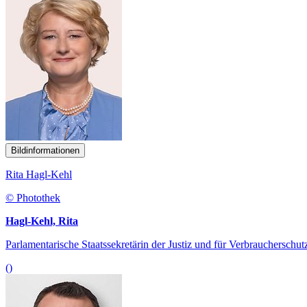
Bildinformationen
Rita Hagl-Kehl
© Photothek
Hagl-Kehl, Rita
Parlamentarische Staatssekretärin der Justiz und für Verbraucherschut
()