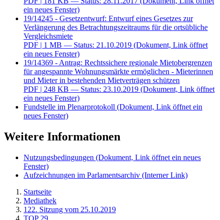
PDF
| 181 KB — Status: 28.11.2017
(Dokument, Link öffnet
ein neues Fenster)
19/14245 - Gesetzentwurf: Entwurf eines Gesetzes zur
Verlängerung des Betrachtungszeitraums für die ortsübliche
Vergleichsmiete
PDF
| 1 MB — Status: 21.10.2019
(Dokument, Link öffnet
ein neues Fenster)
19/14369 - Antrag: Rechtssichere regionale Mietobergrenzen
für angespannte Wohnungsmärkte ermöglichen - Mieterinnen
und Mieter in bestehenden Mietverträgen schützen
PDF
| 248 KB — Status: 23.10.2019
(Dokument, Link öffnet
ein neues Fenster)
Fundstelle im Plenarprotokoll
(Dokument, Link öffnet ein
neues Fenster)
Weitere Informationen
Nutzungsbedingungen
(Dokument, Link öffnet ein neues
Fenster)
Aufzeichnungen im Parlamentsarchiv
(Interner Link)
Startseite
Mediathek
122. Sitzung vom 25.10.2019
TOP 29