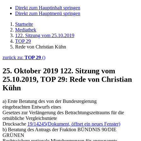
Direkt zum Hauptinhalt springen
Direkt zum Hauptmenü springen
Startseite
Mediathek
122. Sitzung vom 25.10.2019
TOP 29
Rede von Christian Kühn
zurück zu:
TOP 29
()
25. Oktober 2019
122. Sitzung vom
25.10.2019, TOP 29: Rede von Christian
Kühn
a) Erste Beratung des von der Bundesregierung
eingebrachten Entwurfs eines
Gesetzes zur Verlängerung des Betrachtungszeitraums für die
ortsübliche Vergleichsmiete
Drucksache
19/14245
(Dokument, öffnet ein neues Fenster)
b) Beratung des Antrags der Fraktion BÜNDNIS 90/DIE
GRÜNEN
Rechtssichere regionale Mietobergrenzen für angespannte