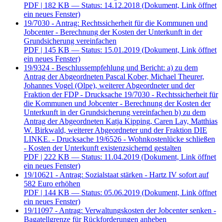
PDF
| 182 KB — Status: 14.12.2018
(Dokument, Link öffnet
ein neues Fenster)
19/7030 - Antrag: Rechtssicherheit für die Kommunen und
Jobcenter - Berechnung der Kosten der Unterkunft in der
Grundsicherung vereinfachen
PDF
| 145 KB — Status: 15.01.2019
(Dokument, Link öffnet
ein neues Fenster)
19/9324 - Beschlussempfehlung und Bericht: a) zu dem
Antrag der Abgeordneten Pascal Kober, Michael Theurer,
Johannes Vogel (Olpe), weiterer Abgeordneter und der
Fraktion der FDP - Drucksache 19/7030 - Rechtssicherheit für
die Kommunen und Jobcenter - Berechnung der Kosten der
Unterkunft in der Grundsicherung vereinfachen b) zu dem
Antrag der Abgeordneten Katja Kipping, Caren Lay, Matthias
W. Birkwald, weiterer Abgeordneter und der Fraktion DIE
LINKE. - Drucksache 19/6526 - Wohnkostenlücke schließen
- Kosten der Unterkunft existenzsichernd gestalten
PDF
| 222 KB — Status: 11.04.2019
(Dokument, Link öffnet
ein neues Fenster)
19/10621 - Antrag: Sozialstaat stärken - Hartz IV sofort auf
582 Euro erhöhen
PDF
| 144 KB — Status: 05.06.2019
(Dokument, Link öffnet
ein neues Fenster)
19/11097 - Antrag: Verwaltungskosten der Jobcenter senken -
Bagatellgrenze für Rückforderungen anheben