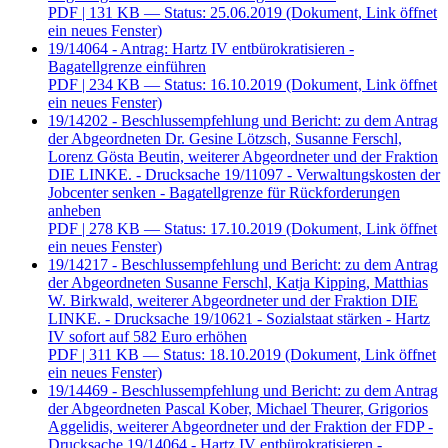
PDF
| 131 KB — Status: 25.06.2019
(Dokument, Link öffnet
ein neues Fenster)
19/14064 - Antrag: Hartz IV entbürokratisieren -
Bagatellgrenze einführen
PDF
| 234 KB — Status: 16.10.2019
(Dokument, Link öffnet
ein neues Fenster)
19/14202 - Beschlussempfehlung und Bericht: zu dem Antrag
der Abgeordneten Dr. Gesine Lötzsch, Susanne Ferschl,
Lorenz Gösta Beutin, weiterer Abgeordneter und der Fraktion
DIE LINKE. - Drucksache 19/11097 - Verwaltungskosten der
Jobcenter senken - Bagatellgrenze für Rückforderungen
anheben
PDF
| 278 KB — Status: 17.10.2019
(Dokument, Link öffnet
ein neues Fenster)
19/14217 - Beschlussempfehlung und Bericht: zu dem Antrag
der Abgeordneten Susanne Ferschl, Katja Kipping, Matthias
W. Birkwald, weiterer Abgeordneter und der Fraktion DIE
LINKE. - Drucksache 19/10621 - Sozialstaat stärken - Hartz
IV sofort auf 582 Euro erhöhen
PDF
| 311 KB — Status: 18.10.2019
(Dokument, Link öffnet
ein neues Fenster)
19/14469 - Beschlussempfehlung und Bericht: zu dem Antrag
der Abgeordneten Pascal Kober, Michael Theurer, Grigorios
Aggelidis, weiterer Abgeordneter und der Fraktion der FDP -
Drucksache 19/14064 - Hartz IV entbürokratisieren -