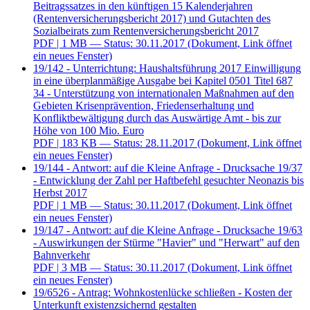
Beitragssatzes in den künftigen 15 Kalenderjahren
(Rentenversicherungsbericht 2017) und Gutachten des
Sozialbeirats zum Rentenversicherungsbericht 2017
PDF
| 1 MB — Status: 30.11.2017
(Dokument, Link öffnet
ein neues Fenster)
19/142 - Unterrichtung: Haushaltsführung 2017 Einwilligung
in eine überplanmäßige Ausgabe bei Kapitel 0501 Titel 687
34 - Unterstützung von internationalen Maßnahmen auf den
Gebieten Krisenprävention, Friedenserhaltung und
Konfliktbewältigung durch das Auswärtige Amt - bis zur
Höhe von 100 Mio. Euro
PDF
| 183 KB — Status: 28.11.2017
(Dokument, Link öffnet
ein neues Fenster)
19/144 - Antwort: auf die Kleine Anfrage - Drucksache 19/37
- Entwicklung der Zahl per Haftbefehl gesuchter Neonazis bis
Herbst 2017
PDF
| 1 MB — Status: 30.11.2017
(Dokument, Link öffnet
ein neues Fenster)
19/147 - Antwort: auf die Kleine Anfrage - Drucksache 19/63
- Auswirkungen der Stürme "Havier" und "Herwart" auf den
Bahnverkehr
PDF
| 3 MB — Status: 30.11.2017
(Dokument, Link öffnet
ein neues Fenster)
19/6526 - Antrag: Wohnkostenlücke schließen - Kosten der
Unterkunft existenzsichernd gestalten