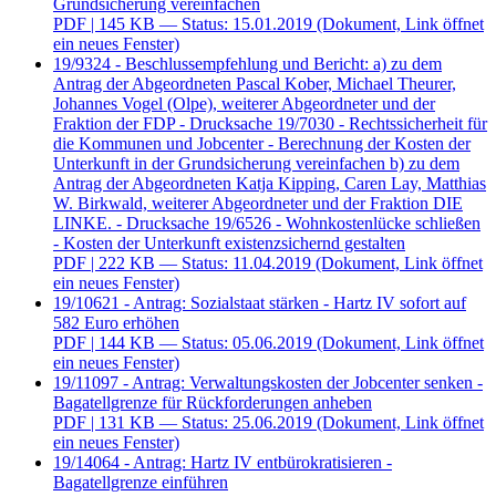
Grundsicherung vereinfachen
PDF
| 145 KB — Status: 15.01.2019
(Dokument, Link öffnet
ein neues Fenster)
19/9324 - Beschlussempfehlung und Bericht: a) zu dem
Antrag der Abgeordneten Pascal Kober, Michael Theurer,
Johannes Vogel (Olpe), weiterer Abgeordneter und der
Fraktion der FDP - Drucksache 19/7030 - Rechtssicherheit für
die Kommunen und Jobcenter - Berechnung der Kosten der
Unterkunft in der Grundsicherung vereinfachen b) zu dem
Antrag der Abgeordneten Katja Kipping, Caren Lay, Matthias
W. Birkwald, weiterer Abgeordneter und der Fraktion DIE
LINKE. - Drucksache 19/6526 - Wohnkostenlücke schließen
- Kosten der Unterkunft existenzsichernd gestalten
PDF
| 222 KB — Status: 11.04.2019
(Dokument, Link öffnet
ein neues Fenster)
19/10621 - Antrag: Sozialstaat stärken - Hartz IV sofort auf
582 Euro erhöhen
PDF
| 144 KB — Status: 05.06.2019
(Dokument, Link öffnet
ein neues Fenster)
19/11097 - Antrag: Verwaltungskosten der Jobcenter senken -
Bagatellgrenze für Rückforderungen anheben
PDF
| 131 KB — Status: 25.06.2019
(Dokument, Link öffnet
ein neues Fenster)
19/14064 - Antrag: Hartz IV entbürokratisieren -
Bagatellgrenze einführen