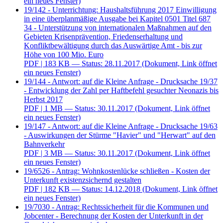
ein neues Fenster)
19/142 - Unterrichtung: Haushaltsführung 2017 Einwilligung
in eine überplanmäßige Ausgabe bei Kapitel 0501 Titel 687
34 - Unterstützung von internationalen Maßnahmen auf den
Gebieten Krisenprävention, Friedenserhaltung und
Konfliktbewältigung durch das Auswärtige Amt - bis zur
Höhe von 100 Mio. Euro
PDF
| 183 KB — Status: 28.11.2017
(Dokument, Link öffnet
ein neues Fenster)
19/144 - Antwort: auf die Kleine Anfrage - Drucksache 19/37
- Entwicklung der Zahl per Haftbefehl gesuchter Neonazis bis
Herbst 2017
PDF
| 1 MB — Status: 30.11.2017
(Dokument, Link öffnet
ein neues Fenster)
19/147 - Antwort: auf die Kleine Anfrage - Drucksache 19/63
- Auswirkungen der Stürme "Havier" und "Herwart" auf den
Bahnverkehr
PDF
| 3 MB — Status: 30.11.2017
(Dokument, Link öffnet
ein neues Fenster)
19/6526 - Antrag: Wohnkostenlücke schließen - Kosten der
Unterkunft existenzsichernd gestalten
PDF
| 182 KB — Status: 14.12.2018
(Dokument, Link öffnet
ein neues Fenster)
19/7030 - Antrag: Rechtssicherheit für die Kommunen und
Jobcenter - Berechnung der Kosten der Unterkunft in der