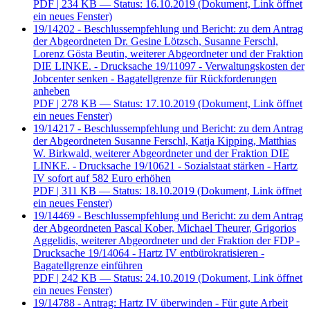
PDF
| 234 KB — Status: 16.10.2019
(Dokument, Link öffnet
ein neues Fenster)
19/14202 - Beschlussempfehlung und Bericht: zu dem Antrag
der Abgeordneten Dr. Gesine Lötzsch, Susanne Ferschl,
Lorenz Gösta Beutin, weiterer Abgeordneter und der Fraktion
DIE LINKE. - Drucksache 19/11097 - Verwaltungskosten der
Jobcenter senken - Bagatellgrenze für Rückforderungen
anheben
PDF
| 278 KB — Status: 17.10.2019
(Dokument, Link öffnet
ein neues Fenster)
19/14217 - Beschlussempfehlung und Bericht: zu dem Antrag
der Abgeordneten Susanne Ferschl, Katja Kipping, Matthias
W. Birkwald, weiterer Abgeordneter und der Fraktion DIE
LINKE. - Drucksache 19/10621 - Sozialstaat stärken - Hartz
IV sofort auf 582 Euro erhöhen
PDF
| 311 KB — Status: 18.10.2019
(Dokument, Link öffnet
ein neues Fenster)
19/14469 - Beschlussempfehlung und Bericht: zu dem Antrag
der Abgeordneten Pascal Kober, Michael Theurer, Grigorios
Aggelidis, weiterer Abgeordneter und der Fraktion der FDP -
Drucksache 19/14064 - Hartz IV entbürokratisieren -
Bagatellgrenze einführen
PDF
| 242 KB — Status: 24.10.2019
(Dokument, Link öffnet
ein neues Fenster)
19/14788 - Antrag: Hartz IV überwinden - Für gute Arbeit