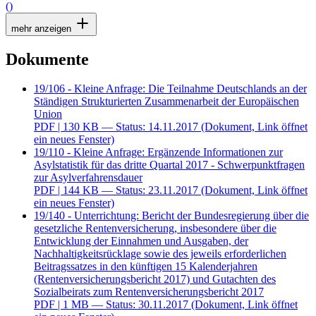
()
mehr anzeigen
Dokumente
19/106 - Kleine Anfrage: Die Teilnahme Deutschlands an der
Ständigen Strukturierten Zusammenarbeit der Europäischen
Union
PDF
| 130 KB — Status: 14.11.2017
(Dokument, Link öffnet
ein neues Fenster)
19/110 - Kleine Anfrage: Ergänzende Informationen zur
Asylstatistik für das dritte Quartal 2017 - Schwerpunktfragen
zur Asylverfahrensdauer
PDF
| 144 KB — Status: 23.11.2017
(Dokument, Link öffnet
ein neues Fenster)
19/140 - Unterrichtung: Bericht der Bundesregierung über die
gesetzliche Rentenversicherung, insbesondere über die
Entwicklung der Einnahmen und Ausgaben, der
Nachhaltigkeitsrücklage sowie des jeweils erforderlichen
Beitragssatzes in den künftigen 15 Kalenderjahren
(Rentenversicherungsbericht 2017) und Gutachten des
Sozialbeirats zum Rentenversicherungsbericht 2017
PDF
| 1 MB — Status: 30.11.2017
(Dokument, Link öffnet