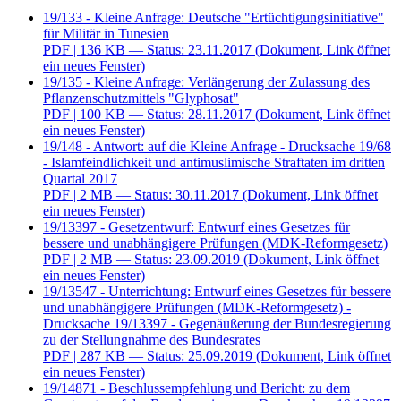
19/133 - Kleine Anfrage: Deutsche "Ertüchtigungsinitiative"
für Militär in Tunesien
PDF
| 136 KB — Status: 23.11.2017
(Dokument, Link öffnet
ein neues Fenster)
19/135 - Kleine Anfrage: Verlängerung der Zulassung des
Pflanzenschutzmittels "Glyphosat"
PDF
| 100 KB — Status: 28.11.2017
(Dokument, Link öffnet
ein neues Fenster)
19/148 - Antwort: auf die Kleine Anfrage - Drucksache 19/68
- Islamfeindlichkeit und antimuslimische Straftaten im dritten
Quartal 2017
PDF
| 2 MB — Status: 30.11.2017
(Dokument, Link öffnet
ein neues Fenster)
19/13397 - Gesetzentwurf: Entwurf eines Gesetzes für
bessere und unabhängigere Prüfungen (MDK-Reformgesetz)
PDF
| 2 MB — Status: 23.09.2019
(Dokument, Link öffnet
ein neues Fenster)
19/13547 - Unterrichtung: Entwurf eines Gesetzes für bessere
und unabhängigere Prüfungen (MDK-Reformgesetz) -
Drucksache 19/13397 - Gegenäußerung der Bundesregierung
zu der Stellungnahme des Bundesrates
PDF
| 287 KB — Status: 25.09.2019
(Dokument, Link öffnet
ein neues Fenster)
19/14871 - Beschlussempfehlung und Bericht: zu dem