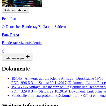
Bildinformationen
Petra Pau
© Deutscher Bundestag/Stella von Saldern
Pau, Petra
Bundestagsvizepräsidentin
()
mehr anzeigen
Dokumente
19/145 - Antwort: auf die Kleine Anfrage - Drucksache 19/50 -
PDF
| 996 KB — Status: 30.11.2017
(Dokument, Link öffnet e
19/14596 - Antrag: Transparenz bei Regierung und Behörden st
PDF
| 329 KB — Status: 29.10.2019
(Dokument, Link öffnet e
Fundstelle im Plenarprotokoll
(Dokument, Link öffnet ein neues
Weitere Informationen