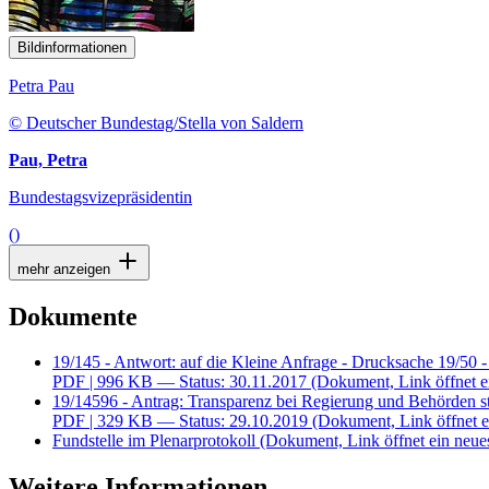
Bildinformationen
Petra Pau
© Deutscher Bundestag/Stella von Saldern
Pau, Petra
Bundestagsvizepräsidentin
()
mehr anzeigen
Dokumente
19/145 - Antwort: auf die Kleine Anfrage - Drucksache 19/50 -
PDF
| 996 KB — Status: 30.11.2017
(Dokument, Link öffnet e
19/14596 - Antrag: Transparenz bei Regierung und Behörden st
PDF
| 329 KB — Status: 29.10.2019
(Dokument, Link öffnet e
Fundstelle im Plenarprotokoll
(Dokument, Link öffnet ein neues
Weitere Informationen