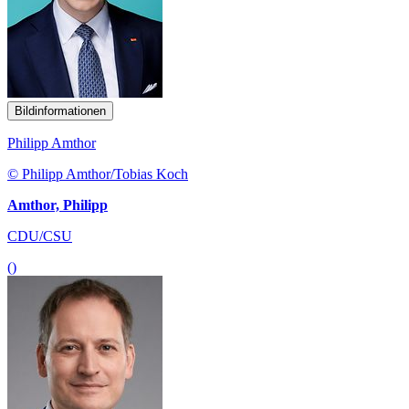
Bildinformationen
Philipp Amthor
© Philipp Amthor/Tobias Koch
Amthor, Philipp
CDU/CSU
()