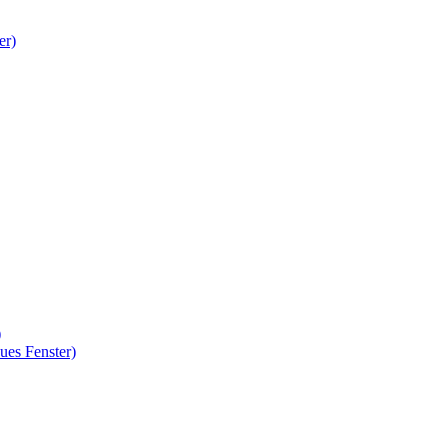
er)
)
ues Fenster)