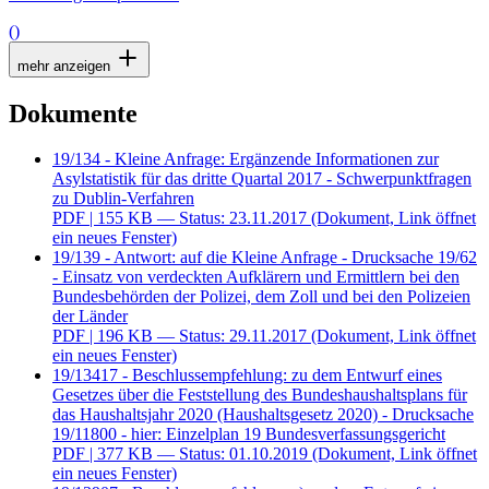
()
mehr anzeigen
Dokumente
19/134 - Kleine Anfrage: Ergänzende Informationen zur
Asylstatistik für das dritte Quartal 2017 - Schwerpunktfragen
zu Dublin-Verfahren
PDF
| 155 KB — Status: 23.11.2017
(Dokument, Link öffnet
ein neues Fenster)
19/139 - Antwort: auf die Kleine Anfrage - Drucksache 19/62
- Einsatz von verdeckten Aufklärern und Ermittlern bei den
Bundesbehörden der Polizei, dem Zoll und bei den Polizeien
der Länder
PDF
| 196 KB — Status: 29.11.2017
(Dokument, Link öffnet
ein neues Fenster)
19/13417 - Beschlussempfehlung: zu dem Entwurf eines
Gesetzes über die Feststellung des Bundeshaushaltsplans für
das Haushaltsjahr 2020 (Haushaltsgesetz 2020) - Drucksache
19/11800 - hier: Einzelplan 19 Bundesverfassungsgericht
PDF
| 377 KB — Status: 01.10.2019
(Dokument, Link öffnet
ein neues Fenster)