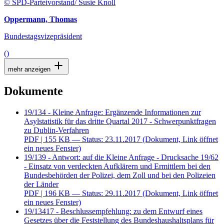
© SPD-Parteivorstand/ Susie Knoll
Oppermann, Thomas
Bundestagsvizepräsident
()
mehr anzeigen
Dokumente
19/134 - Kleine Anfrage: Ergänzende Informationen zur
Asylstatistik für das dritte Quartal 2017 - Schwerpunktfragen
zu Dublin-Verfahren
PDF
| 155 KB — Status: 23.11.2017
(Dokument, Link öffnet
ein neues Fenster)
19/139 - Antwort: auf die Kleine Anfrage - Drucksache 19/62
- Einsatz von verdeckten Aufklärern und Ermittlern bei den
Bundesbehörden der Polizei, dem Zoll und bei den Polizeien
der Länder
PDF
| 196 KB — Status: 29.11.2017
(Dokument, Link öffnet
ein neues Fenster)
19/13417 - Beschlussempfehlung: zu dem Entwurf eines
Gesetzes über die Feststellung des Bundeshaushaltsplans für