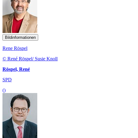
Bildinformationen
Rene Röspel
© René Röspel/ Susie Knoll
Röspel, René
SPD
()